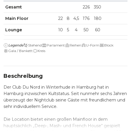
Gesamt
226
350
Main Floor
22
8
4,5
176
180
Lounge
10
5
4
50
60
Legende
Stehend
Parlament
Reihen
U-Form
Block
Gala / Bankett
Kreis
Beschreibung
Der Club Du Nord in Winterhude in Hamburg hat in
Hamburg inzwischen Kultstatus. Seit nunmehr sechs Jahren
überzeugt der Nightclub seine Gäste mit freundlichem und
sehr individuellem Service.
Die Location bietet einen großen Mainfloor in dem
hauptsächlich „Deep-, Mash- und French House“ gespielt