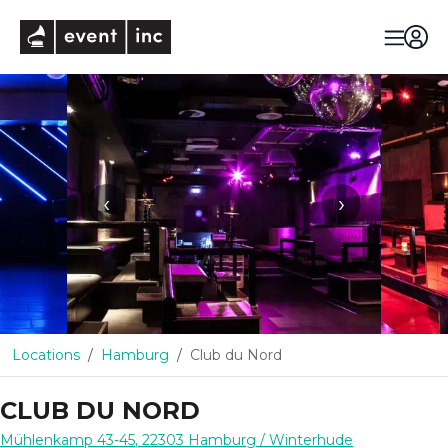
eventinc
‹
›
Locations
Hamburg
Club du Nord
CLUB DU NORD
Mühlenkamp 43-45
,
22303
Hamburg
/ Winterhude