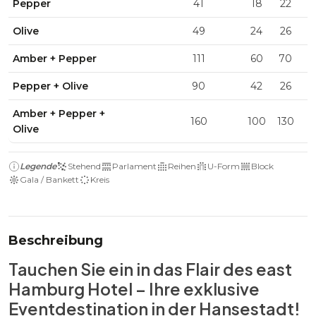
Pepper
41
18
22
1
Olive
49
24
26
2
Amber + Pepper
111
60
70
4
Pepper + Olive
90
42
26
3
Amber + Pepper +
160
100
130
6
Olive
Legende
Stehend
Parlament
Reihen
U-Form
Block
Gala / Bankett
Kreis
Beschreibung
Tauchen Sie ein in das Flair des east
Hamburg Hotel – Ihre exklusive
Eventdestination in der Hansestadt!