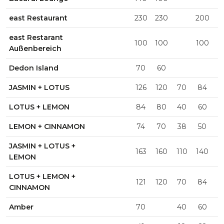
east Restaurant
230
230
200
east Restarant
100
100
100
Außenbereich
Dedon Island
70
60
JASMIN + LOTUS
126
120
70
84
4
LOTUS + LEMON
84
80
40
60
3
LEMON + CINNAMON
74
70
38
50
2
JASMIN + LOTUS +
163
160
110
140
6
LEMON
LOTUS + LEMON +
121
120
70
84
4
CINNAMON
Amber
70
40
60
2