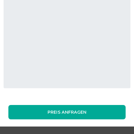
beeindruckende Panoramablick von der Dachterrasse. Diese
einzigartige Location bietet somit nicht nur
Veranstaltungsräume, sondern auch unvergessliche
Erlebnisse über den Dächern Hamburgs.
Statten Sie der Location hier einen virtuellen Besuch ab:
PREIS ANFRAGEN