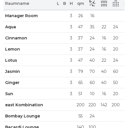
Raumname
L
B
H
qm
Manager Room
3
26
16
Aqua
3
47
35
22
24
1
Cinnamon
3
37
24
16
20
1
Lemon
3
37
24
16
20
1
Lotus
3
47
40
22
24
2
Jasmin
3
79
70
40
60
2
Ginger
3
65
60
40
50
2
Sun
3
51
10
16
20
1
east Kombination
200
220
142
200
8
Bombay Lounge
55
24
Bacardi Lounge
140
100