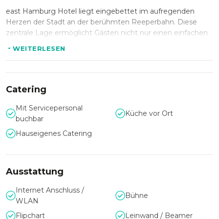
east Hamburg Hotel liegt eingebettet im aufregenden
Herzen der Stadt an der berühmten Reeperbahn. Diese
zentrale Lage ermöglicht Gästen nicht nur einen einfachen
Zugang zu Hamburgs Attraktionen, sondern verleiht
WEITERLESEN
Veranstaltungen auch eine lebendige, urbane Atmosphäre.
Großzügige Kapazität, stilvolles
Catering
Ambiente
Mit Servicepersonal
Küche vor Ort
Mit großzügigen Räumlichkeiten und einem stilvollen,
buchbar
modernen Ambiente bietet das east Hamburg Hotel den
Hauseigenes Catering
idealen Rahmen für Veranstaltungen jeglicher Art. Ob
Geschäftstreffen, Gala-Abende oder private Feierlichkeiten –
die flexible Raumgestaltung passt sich den individuellen
Ausstattung
Bedürfnissen an.
Internet Anschluss /
Bühne
WLAN
Für besondere Anlässe
Flipchart
Leinwand / Beamer