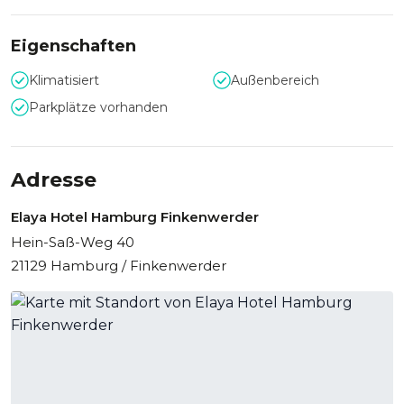
Parkplatz.
Eigenschaften
Das Eventteam freut sich auf Ihre Anfrage!
Klimatisiert
Außenbereich
Parkplätze vorhanden
Adresse
Elaya Hotel Hamburg Finkenwerder
Hein-Saß-Weg 40
21129 Hamburg / Finkenwerder