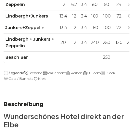
Zeppelin
12
6,7
3,4
80
50
24
5
Lindbergh+Junkers
13,4
12
3,4
160
100
72
8
Junkers+Zeppelin
13,4
12
3,4
160
100
72
8
Lindbergh + Junkers +
20
12
3,4
240
250
120
20
Zeppelin
Beach Bar
250
Legende
Stehend
Parlament
Reihen
U-Form
Block
Gala / Bankett
Kreis
Beschreibung
Wunderschönes Hotel direkt an der
Elbe