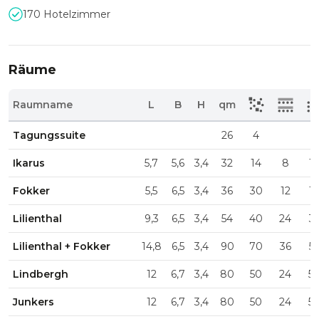
170 Hotelzimmer
Räume
Raumname
L
B
H
qm
Tagungssuite
26
4
Ikarus
5,7
5,6
3,4
32
14
8
1
Fokker
5,5
6,5
3,4
36
30
12
1
Lilienthal
9,3
6,5
3,4
54
40
24
3
Lilienthal + Fokker
14,8
6,5
3,4
90
70
36
5
Lindbergh
12
6,7
3,4
80
50
24
5
Junkers
12
6,7
3,4
80
50
24
5