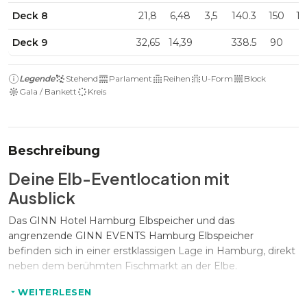
Deck 8
21,8
6,48
3,5
140.3
150
1
Deck 9
32,65
14,39
338.5
90
Legende
Stehend
Parlament
Reihen
U-Form
Block
Gala / Bankett
Kreis
Beschreibung
Deine Elb-Eventlocation mit
Ausblick
Das GINN Hotel Hamburg Elbspeicher und das
angrenzende GINN EVENTS Hamburg Elbspeicher
befinden sich in einer erstklassigen Lage in Hamburg, direkt
neben dem berühmten Fischmarkt an der Elbe.
Inspiriert vom Loft-Charakter des Elbspeichers bietet das
WEITERLESEN
Hotel 130 charmante Zimmer und Junior Suiten. Jedes