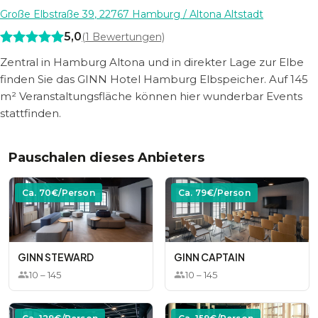
Große Elbstraße 39
,
22767
Hamburg
/ Altona Altstadt
5,0
(
1
Bewertungen)
Zentral in Hamburg Altona und in direkter Lage zur Elbe
finden Sie das GINN Hotel Hamburg Elbspeicher. Auf 145
m² Veranstaltungsfläche können hier wunderbar Events
stattfinden.
Pauschalen dieses Anbieters
Ca.
70
€/Person
Ca.
79
€/Person
GINN STEWARD
GINN CAPTAIN
10
–
145
10
–
145