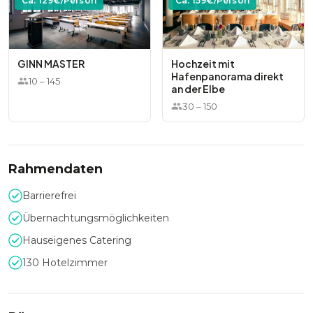
Ca.
129
€/Person
Ca.
159
€/Person
GINN MASTER
Hochzeit mit
Hafenpanorama direkt
10
–
145
an der Elbe
30
–
150
Rahmendaten
Barrierefrei
Übernachtungsmöglichkeiten
Hauseigenes Catering
130 Hotelzimmer