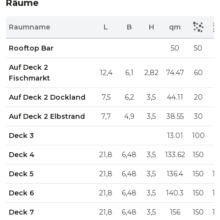
Räume
Raumname
L
B
H
qm
Rooftop Bar
50
50
Auf Deck 2
12,4
6,1
2,82
74.47
60
3
Fischmarkt
Auf Deck 2 Dockland
7,5
6,2
3,5
44.11
20
1
Auf Deck 2 Elbstrand
7,7
4,9
3,5
38.55
30
1
Deck 3
13.01
100
5
Deck 4
21,8
6,48
3,5
133.62
150
5
Deck 5
21,8
6,48
3,5
136.4
150
1
Deck 6
21,8
6,48
3,5
140.3
150
1
Deck 7
21,8
6,48
3,5
156
150
1