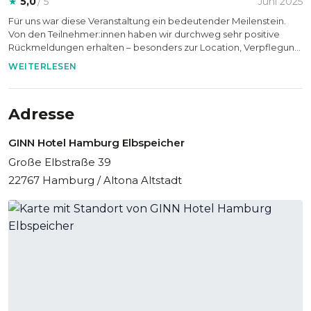
★
5,0
/ 5
Juni 2025
Für uns war diese Veranstaltung ein bedeutender Meilenstein.
Von den Teilnehmer:innen haben wir durchweg sehr positive
Rückmeldungen erhalten – besonders zur Location, Verpflegung,
Atmosphäre und dem Service. Diese Aspekte sind neben dem
WEITERLESEN
Programm selbst wichtige Erfolgsfaktoren aus Veranstaltersicht.
Einziger Kritikpunkt: Die Qualität der Soundtechnik wurde
mehrfach bemängelt – hier sehen wir Optimierungspotenzial für
Adresse
künftige Events.
GINN Hotel Hamburg Elbspeicher
Große Elbstraße 39
22767 Hamburg / Altona Altstadt