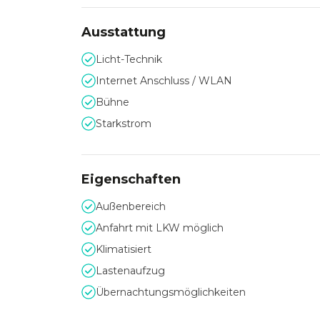
Ausstattung
Feierlichkeiten und Serv
Licht-Technik
Neben Tagungs- und Seminarräumen bietet da
Internet Anschluss / WLAN
perfekten Rahmen für große Feierlichkeiten. A
werden.
Bühne
Um Ihr Event möglichst reibungslos über die 
Starkstrom
Schleusengraben gerne bei der Vorbereitung u
Eigenschaften
Außenbereich
Anfahrt mit LKW möglich
Klimatisiert
Lastenaufzug
Übernachtungsmöglichkeiten