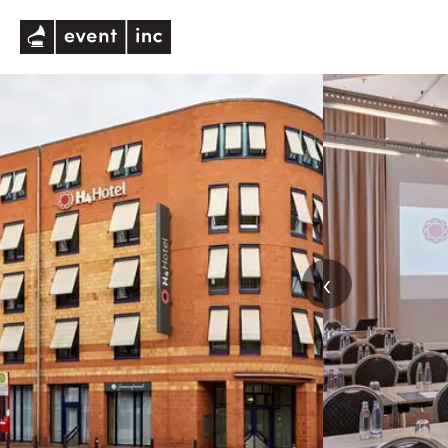
eventinc
‹