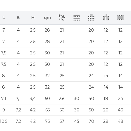
L
B
H
qm
7
4
2,5
28
21
20
12
12
7
4
2,5
28
21
20
12
12
7,5
4
2,5
30
21
20
12
12
7,5
4
2,5
30
21
20
12
12
8
4
2,5
32
25
24
14
14
8
4
2,5
32
25
24
14
14
7,1
7,1
3,4
50
38
30
40
18
24
9
7,2
4,2
65
50
36
50
20
40
10,5
7,2
4,2
75
57
45
70
28
48