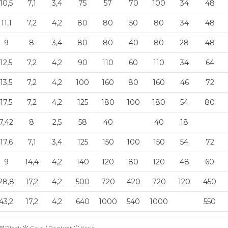
10,5
7,1
3,4
75
57
70
100
34
48
11,1
7,2
4,2
80
80
50
80
34
48
9
8
3,4
80
80
40
80
28
48
12,5
7,2
4,2
90
110
60
110
34
64
13,5
7,2
4,2
100
160
80
160
46
72
17,5
7,2
4,2
125
180
100
180
54
80
7,42
8
2,5
58
40
40
18
17,6
7,1
3,4
125
150
100
150
54
72
9
14,4
4,2
140
120
80
120
48
60
28,8
17,2
4,2
500
720
420
720
120
450
43,2
17,2
4,2
640
1000
540
1000
550