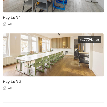
Hay Loft 1
40
775€
ca.
/ Tag
Hay Loft 2
40