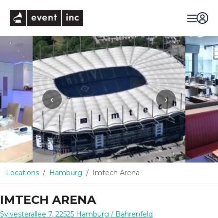
eventinc
‹
›
Locations
Hamburg
Imtech Arena
IMTECH ARENA
Sylvesterallee 7
,
22525
Hamburg
/ Bahrenfeld