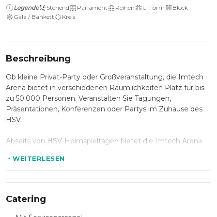
Legende
Stehend
Parlament
Reihen
U-Form
Block
Gala / Bankett
Kreis
Beschreibung
Ob kleine Privat-Party oder Großveranstaltung, die Imtech
Arena bietet in verschiedenen Räumlichkeiten Platz für bis
zu 50.000 Personen. Veranstalten Sie Tagungen,
Präsentationen, Konferenzen oder Partys im Zuhause des
HSV.
Abseits von HSV-Heimspieltagen bietet die Imtech Arena
ausreichend Platz für Ihre Veranstaltung. Feiern Sie exklusive
WEITERLESEN
Events in den VIP-Bereichen und weiteren Räumen
zwischen 30 bis 1.000 m2.
Catering