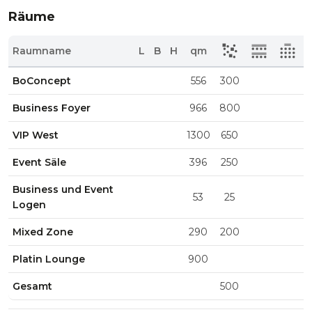
Räume
Raumname
L
B
H
qm
BoConcept
556
300
Business Foyer
966
800
VIP West
1300
650
Event Säle
396
250
Business und Event
53
25
Logen
Mixed Zone
290
200
Platin Lounge
900
Gesamt
500