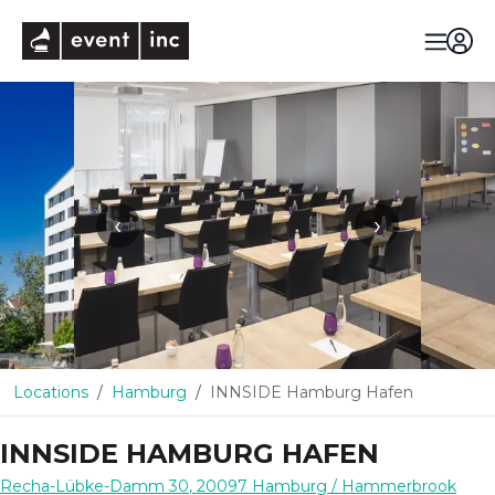
eventinc
‹
›
Locations
Hamburg
INNSIDE Hamburg Hafen
INNSIDE HAMBURG HAFEN
Recha-Lübke-Damm 30
,
20097
Hamburg
/ Hammerbrook