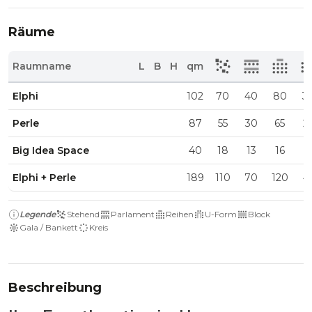
Räume
Raumname
L
B
H
qm
Elphi
102
70
40
80
3
Perle
87
55
30
65
2
Big Idea Space
40
18
13
16
1
Elphi + Perle
189
110
70
120
4
Legende
Stehend
Parlament
Reihen
U-Form
Block
Gala / Bankett
Kreis
Beschreibung