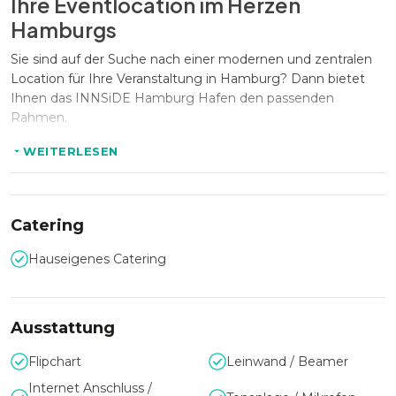
Ihre Eventlocation im Herzen
Hamburgs
Sie sind auf der Suche nach einer modernen und zentralen
Location für Ihre Veranstaltung in Hamburg? Dann bietet
Ihnen das INNSiDE Hamburg Hafen den passenden
Rahmen.
WEITERLESEN
Flexible Veranstaltungsräume für
jeden Anlass
Catering
In flexiblen Veranstaltungsräumen für bis zu 120 Personen
können Sie Tagungen, Meetings, Firmenevents und
Hauseigenes Catering
Weihnachtsfeiern optimal umsetzen.
Ausstattung
Kulinarik & Sommerfeste mit
besonderem Flair
Flipchart
Leinwand / Beamer
Internet Anschluss /
Das Hotel verfügt über ein internationales Restaurant, eine