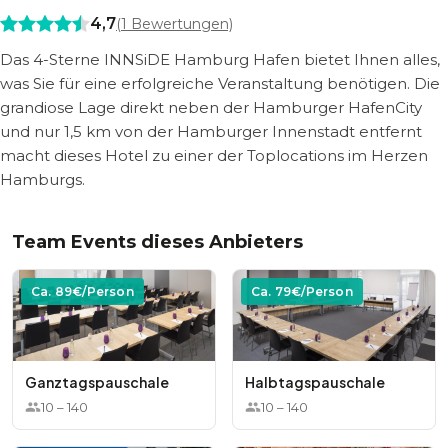
4,7
(
1
Bewertungen)
Das 4-Sterne INNSiDE Hamburg Hafen bietet Ihnen alles,
was Sie für eine erfolgreiche Veranstaltung benötigen. Die
grandiose Lage direkt neben der Hamburger HafenCity
und nur 1,5 km von der Hamburger Innenstadt entfernt
macht dieses Hotel zu einer der Toplocations im Herzen
Hamburgs.
Team Events dieses Anbieters
Ca.
89
€/Person
Ca.
79
€/Person
Ganztagspauschale
Halbtagspauschale
10
–
140
10
–
140