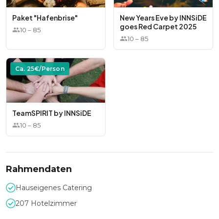
Paket "Hafenbrise"
New Years Eve by INNSiDE
goes Red Carpet 2025
10
–
85
10
–
85
Ca.
25
€/Person
TeamSPIRIT by INNSiDE
10
–
85
Rahmendaten
Hauseigenes Catering
207 Hotelzimmer