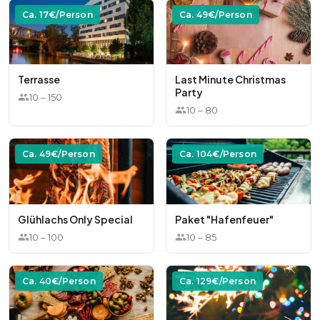
Ca.
17
€/Person
Ca.
49
€/Person
Terrasse
Last Minute Christmas
Party
10
–
150
10
–
80
Ca.
49
€/Person
Ca.
104
€/Person
Glühlachs Only Special
Paket "Hafenfeuer"
10
–
100
10
–
85
Ca.
40
€/Person
Ca.
129
€/Person