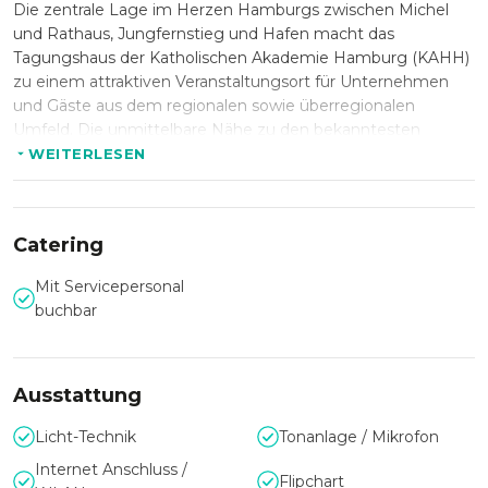
Die zentrale Lage im Herzen Hamburgs zwischen Michel
und Rathaus, Jungfernstieg und Hafen macht das
Tagungshaus der Katholischen Akademie Hamburg (KAHH)
zu einem attraktiven Veranstaltungsort für Unternehmen
und Gäste aus dem regionalen sowie überregionalen
Umfeld. Die unmittelbare Nähe zu den bekanntesten
Wahrzeichen der Hansestadt verbindet optimale
WEITERLESEN
Erreichbarkeit mit einem repräsentativen Umfeld für
professionelle Business-Events.
Catering
Vielseitige Räumlichkeiten mit
Mit Servicepersonal
besonderem Ausblick
buchbar
Das denkmalgeschützte Auditorium des Tagungshauses
KAHH verbindet historische Architektur mit moderner
Veranstaltungstechnik und eignet sich ideal für Tagungen,
Ausstattung
Konferenzen und Vorträge. Ergänzt wird das Raumangebot
Licht-Technik
Tonanlage / Mikrofon
durch einen flexibel teilbaren Panoramaraum mit
spektakulärem Blick auf den Großen Michel und die
Internet Anschluss /
Flipchart