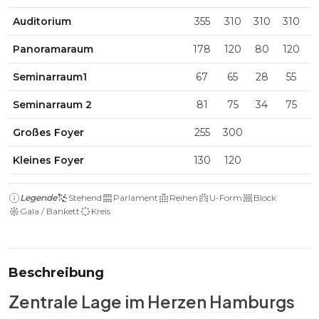
Auditorium
355
310
310
310
Panoramaraum
178
120
80
120
Seminarraum1
67
65
28
55
Seminarraum 2
81
75
34
75
Großes Foyer
255
300
Kleines Foyer
130
120
Legende
Stehend
Parlament
Reihen
U-Form
Block
Gala / Bankett
Kreis
Beschreibung
Zentrale Lage im Herzen Hamburgs