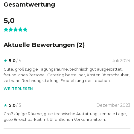
Gesamtwertung
und schafft einen Rahmen, der konzentriertes Arbeiten
ebenso ermöglicht wie kommunikative Eventformate.
5,0
Moderne Technik & individuelles
Catering
Aktuelle Bewertungen (
2
)
Je nach Veranstaltungsformat werden die Räume des
Tagungshauses KAHH individuell mit moderner
★
5,0
/ 5
Juli 2024
Veranstaltungstechnik ausgestattet. Zusätzlich sorgt ein
Gute, großzügige Tagungsräume, technisch gut ausgestattet,
umfangreicher Pool an Lichttechnik dafür, dass Events
freundliches Personal, Catering bestellbar, Kosten überschaubar,
passend zur Corporate Identity inszeniert werden können.
zeitnahe Rechnungsstellung, Empfehlung der Location.
Auch das kulinarische Angebot wird flexibel gestaltet: Von
WEITERLESEN
Flying Buffets bis hin zu veganen, regionalen, saisonalen
oder Bio-orientierten Catering-Konzepten entstehen
individuelle Lösungen für unterschiedlichste Anforderungen.
★
5,0
/ 5
Dezember 2023
Dadurch verbindet das Tagungshaus KAHH professionelle
Großzügige Räume, gute technische Austattung, zentrale Lage,
Eventbedingungen mit stilvoller Atmosphäre und
gute Erreichbarkeit mit öffentlichen Verkehrsmitteln.
maßgeschneidertem Service.