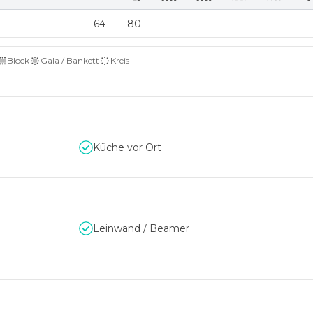
64
80
Block
Gala / Bankett
Kreis
Küche vor Ort
Leinwand / Beamer