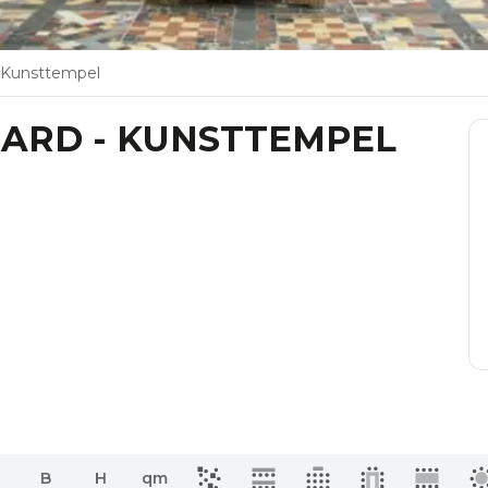
- Kunsttempel
ARD - KUNSTTEMPEL
B
H
qm