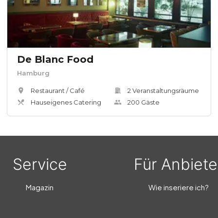
De Blanc Food
Hamburg
Restaurant / Café
2
Veranstaltungsräum
e
Hauseigenes Catering
200
Gäste
Service
Für Anbiete
Magazin
Wie inseriere ich?