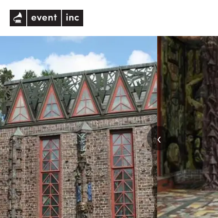
eventinc
‹