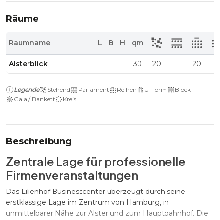
Räume
Raumname
L
B
H
qm
Alsterblick
30
20
20
Legende
Stehend
Parlament
Reihen
U-Form
Block
Gala / Bankett
Kreis
Beschreibung
Zentrale Lage für professionelle
Firmenveranstaltungen
Das Lilienhof Businesscenter überzeugt durch seine
erstklassige Lage im Zentrum von Hamburg, in
unmittelbarer Nähe zur Alster und zum Hauptbahnhof. Die