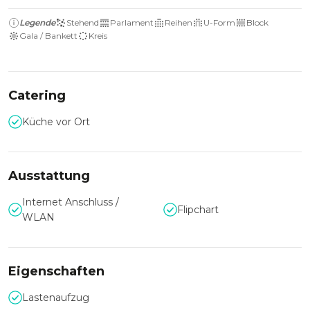
Legende
Stehend
Parlament
Reihen
U-Form
Block
Gala / Bankett
Kreis
Catering
Küche vor Ort
Ausstattung
Internet Anschluss /
Flipchart
WLAN
Eigenschaften
Lastenaufzug