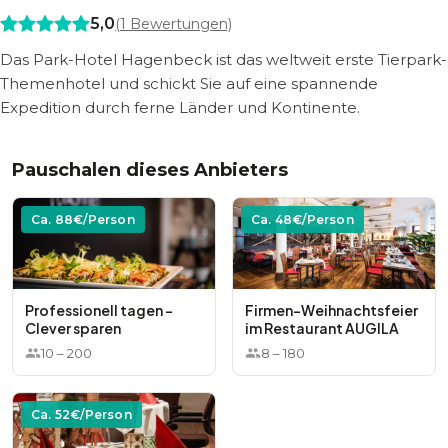
5,0
(
1
Bewertungen)
Das Park-Hotel Hagenbeck ist das weltweit erste Tierpark-
Themenhotel und schickt Sie auf eine spannende
Expedition durch ferne Länder und Kontinente.
Pauschalen dieses Anbieters
Ca.
88
€/Person
Ca.
48
€/Person
Professionell tagen –
Firmen-Weihnachtsfeier
Clever sparen
im Restaurant AUGILA
10
–
200
8
–
180
Ca.
52
€/Person