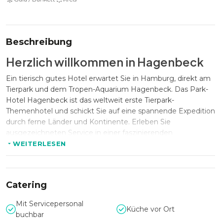
Beschreibung
Herzlich willkommen in Hagenbeck
Ein tierisch gutes Hotel erwartet Sie in Hamburg, direkt am
Tierpark und dem Tropen-Aquarium Hagenbeck. Das Park-
Hotel Hagenbeck ist das weltweit erste Tierpark-
Themenhotel und schickt Sie auf eine spannende Expedition
durch ferne Länder und Kontinente. Erleben Sie
ausgezeichneten Service in einer faszinierenden
Kombination aus Natur und Technik.
WEITERLESEN
Ihr Event in Hagenbecks Tierpark
Catering
Insgesamt fünf Veranstaltungsräume, allesamt klimatisiert
Mit Servicepersonal
und teilweise kombinierbar, eignen sich für eine Vielzahl an
Küche vor Ort
buchbar
Events. Im Carl-Hagenbeck-Saal mit einer Deckenhöhe von