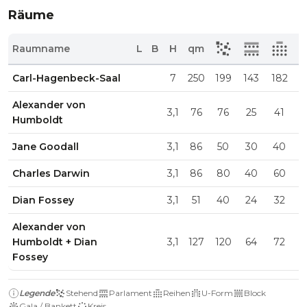
Räume
Raumname
L
B
H
qm
Carl-Hagenbeck-Saal
7
250
199
143
182
Alexander von
3,1
76
76
25
41
Humboldt
Jane Goodall
3,1
86
50
30
40
Charles Darwin
3,1
86
80
40
60
Dian Fossey
3,1
51
40
24
32
Alexander von
Humboldt + Dian
3,1
127
120
64
72
Fossey
Legende
Stehend
Parlament
Reihen
U-Form
Block
Gala / Bankett
Kreis