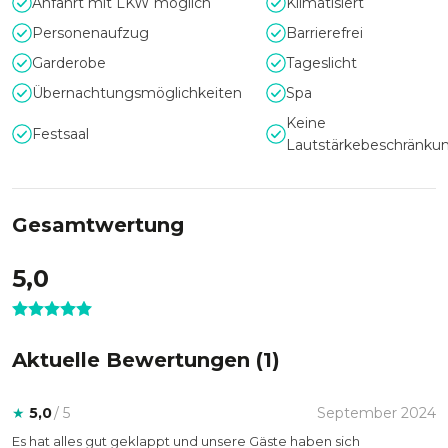
Anfahrt & Service
Anfahrt mit LKW möglich
Klimatisiert
Personenaufzug
Barrierefrei
Das Park-Hotel Hagenbeck liegt im Nordwesten Hamburgs
im Stadtteil Stellingen. Sollten Sie mit dem PKW anreisen,
Garderobe
Tageslicht
haben Sie die Möglichkeit die Tiefgarage oder das Parkhaus
Übernachtungsmöglichkeiten
Spa
zu nutzen. Zusätzlich stehen Ihnen dort Ladestationen für
Keine
E- und Hybridfahrzeuge zur Verfügung. Ebenfalls erreichen
Festsaal
Lautstärkebeschränku
Sie die öffentlichen Verkehrsmittel fußläufig und können die
gesamte Stadt erkunden.
Gesamtwertung
5,0
Aktuelle Bewertungen (
1
)
★
5,0
/ 5
September 2024
Es hat alles gut geklappt und unsere Gäste haben sich