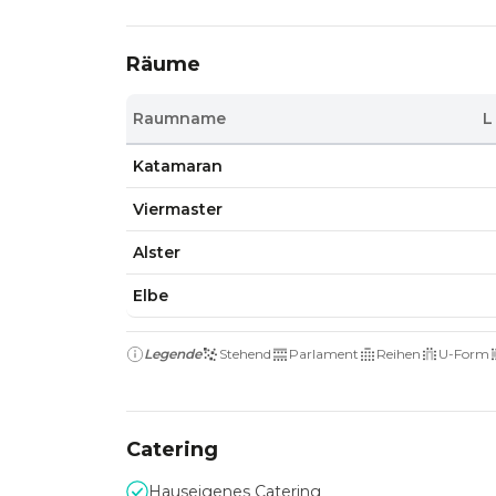
Räume
Raumname
L
Katamaran
Viermaster
Alster
Elbe
Legende
Stehend
Parlament
Reihen
U-Form
Catering
Hauseigenes Catering