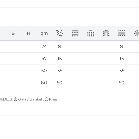
B
H
qm
24
8
8
47
16
16
60
35
35
80
50
50
Block
Gala / Bankett
Kreis