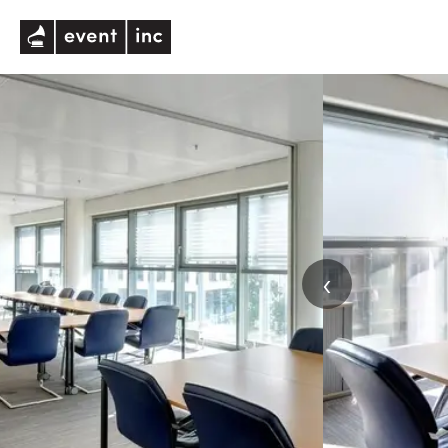
eventinc
‹