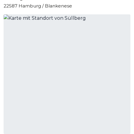
bequem zu erreichen.
G
ä
st:innen,
die
mit
dem
Auto
22587 Hamburg / Blankenese
an
re
isen
,
k
ö
nn
en
Stellplätze a
uf
dem
Gel
ä
nd
e, die
hauseigene Tiefgarage gegen eine Gebühr oder
die
umliegenden
teils k
ost
en
p
fl
icht
igen
Park
pl
ä
t
ze
nut
zen
.
Alternativ sorgt die nahegelegene Haltestelle für eine
unkomplizierte Anreise mit den öffentlichen
Verkehrsmitteln.