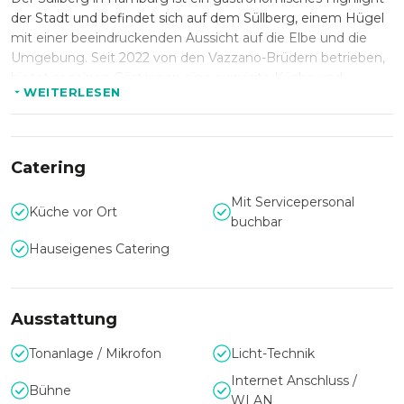
der Stadt und befindet sich auf dem Süllberg, einem Hügel
mit einer beeindruckenden Aussicht auf die Elbe und die
Umgebung. Seit 2022 von den Vazzano-Brüdern betrieben,
bietet er seinen Gäst:innen eine exquisite Küche und
WEITERLESEN
Eventlocation.
Vielseitige Eventformate
Catering
Der Süllberg eignet sich perfekt für besondere Anlässe
Mit Servicepersonal
jeglicher Größenordnung. Er bietet Platz für bis zu 800
Küche vor Ort
buchbar
Gäst:innen und kann für Jubiläen, Firmenevents, Gala-
Hauseigenes Catering
Abende, Teamfeierlichkeiten, Tagungen sowie Hochzeiten
gebucht werden. Die Terrasse mit Blick auf die Elbe ist ein
besonders idyllischer Ort für unbeschwerte Sommerfeste,
Hochzeitsgesellschaften oder Dinner Events an der frischen
Ausstattung
Luft.
Tonanlage / Mikrofon
Licht-Technik
Internet Anschluss /
Ausstattung und Service
Bühne
WLAN