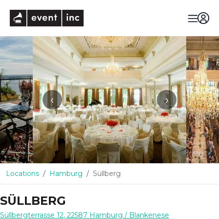
eventinc
‹
›
Locations
Hamburg
Süllberg
SÜLLBERG
Süllbergterrasse 12
,
22587
Hamburg
/ Blankenese