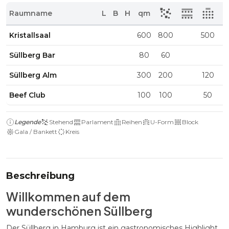
Raumname
L
B
H
qm
Kristallsaal
600
800
500
Süllberg Bar
80
60
Süllberg Alm
300
200
120
Beef Club
100
100
50
Legende
Stehend
Parlament
Reihen
U-Form
Block
Gala / Bankett
Kreis
Beschreibung
Willkommen auf dem
wunderschönen Süllberg
Der Süllberg in Hamburg ist ein gastronomisches Highlight