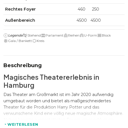
Rechtes Foyer
460
250
Außenbereich
4500
4500
Legende
Stehend
Parlament
Reihen
U-Form
Block
Gala / Bankett
Kreis
Beschreibung
Magisches Theatererlebnis in
Hamburg
Das Theater am Großmarkt ist im Jahr 2020 aufwendig
umgebaut worden und bietet als maßgeschneidertes
Theater für die Produktion Harry Potter und das
verwunschene Kind eine völlig neue magische Atmosphäre.
Neben luxuriös ausgestatteten Foyers, einer exklusiven
WEITERLESEN
Lounge bietet auch der Theatersaal ein spektakuläres und