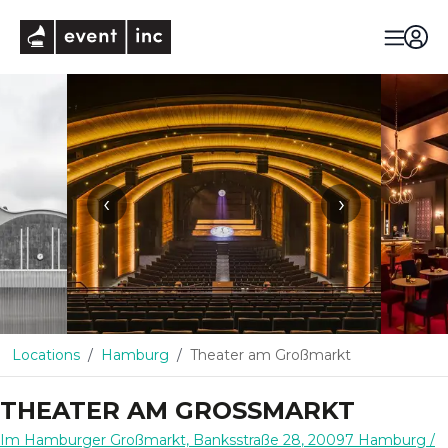
eventinc
‹
›
Locations
Hamburg
Theater am Großmarkt
THEATER AM GROSSMARKT
Im Hamburger Großmarkt, Banksstraße 28
,
20097
Hamburg
/