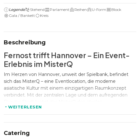
Legende
Stehend
Parlament
Reihen
U-Form
Block
Gala / Bankett
Kreis
Beschreibung
Fernost trifft Hannover – Ein Event-
Erlebnis im MisterQ
Im Herzen von Hannover, unweit der Spielbank, befindet
sich das MisterQ – eine Eventlocation, die moderne
asiatische Kultur mit einem einzigartigen Raumkonzept
verbindet. Mit der zentralen Lage und dem aufregenden
Flair der Stadt bietet das MisterQ den idealen
WEITERLESEN
Ausgangspunkt für geschäftliche und private
Veranstaltungen, die gleichzeitig ein authentisches,
fernöstliches Ambiente genießen wollen.
Catering