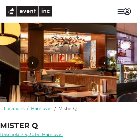
eventinc
‹
›
Locations
Hannover
Mister Q
MISTER Q
Raschplatz 5
,
30161
Hannover