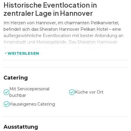
Historische Eventlocation in
zentraler Lage in Hannover
Im Herzen von Hannover, im charmanten Pelikanviertel,
befindet sich das Sheraton Hannover Pelikan Hotel – eine
außergewöhnliche Eventlocation mit bester Anbindung an
Innenstadt und Messegelände. Das Sheraton Hannover
Pelikan Hotel vereint urbane Erreichbarkeit mit einer
WEITERLESEN
ruhigen Umgebung nahe der Eilenriede und schafft damit
ideale Voraussetzungen für vielfältige Veranstaltungen.
Catering
Flexible Kapazitäten für Events jeder
Größe
Mit Servicepersonal
Küche vor Ort
buchbar
Mit insgesamt sieben modernen Veranstaltungsräumen und
Hauseigenes Catering
einer Gesamtfläche von rund 560 m² bietet das Sheraton
Hannover Pelikan Hotel Platz für Veranstaltungen mit bis zu
250 Personen. Die flexiblen Raumkonzepte ermöglichen
sowohl kleinere Meetings als auch größere Konferenzen
Ausstattung