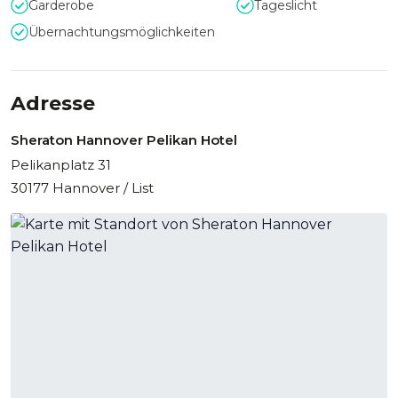
Garderobe
Tageslicht
Pelikan Hotel industrielle Geschichte mit modernem
Übernachtungsmöglichkeiten
Design. Hohe Decken, Backsteinarchitektur und stilvolle
Lofts schaffen eine besondere Atmosphäre, während
Highlights wie die historische Pelikan Bar oder das
Restaurant im Fabrikstil jedem Event einen
Adresse
unverwechselbaren Charakter verleihen.
Sheraton Hannover Pelikan Hotel
Pelikanplatz 31
30177 Hannover / List