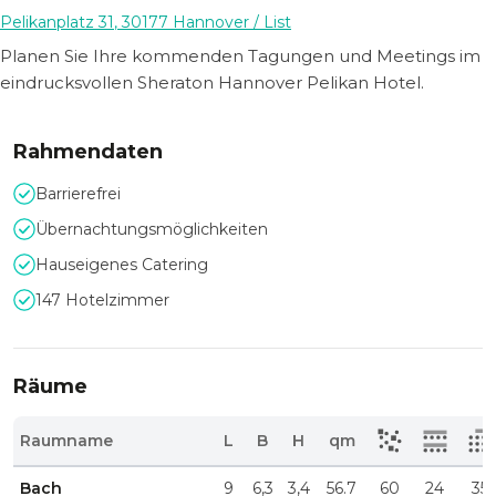
Pelikanplatz 31
,
30177
Hannover
/ List
Planen Sie Ihre kommenden Tagungen und Meetings im
eindrucksvollen Sheraton Hannover Pelikan Hotel.
Rahmendaten
Barrierefrei
Übernachtungsmöglichkeiten
Hauseigenes Catering
147 Hotelzimmer
Räume
Raumname
L
B
H
qm
Bach
9
6,3
3,4
56.7
60
24
35