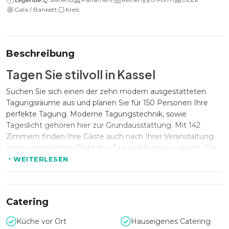
Gala / Bankett
Kreis
Beschreibung
Tagen Sie stilvoll in Kassel
Suchen Sie sich einen der zehn modern ausgestatteten
Tagungsräume aus und planen Sie für 150 Personen Ihre
perfekte Tagung. Moderne Tagungstechnik, sowie
Tageslicht gehören hier zur Grundausstattung. Mit 142
Zimmern finden Ihre Gäste auch nach Ihrer Veranstaltung
einen gemütlichen Platz den Tag ausklingen zu lassen. Die
Personen, die wieder abreisen müssen, haben es mit 20
WEITERLESEN
Minuten nicht weit zum Kasseler Hauptbahnhof. Mit dem
Taxi sind Sie dementsprechend schneller. Ein erstklassiges
Restaurant, eine Bar mit Sky-TV und ein Bistro mit Terrasse
Catering
runden Ihren Aufenthalt ab.
Küche vor Ort
Hauseigenes Catering