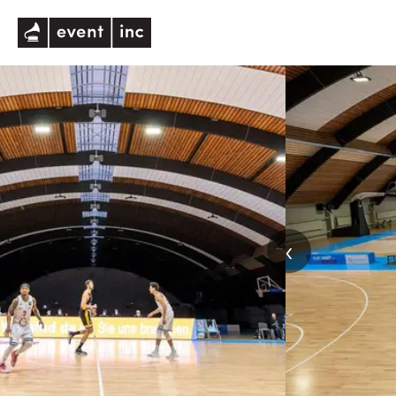
eventinc
‹