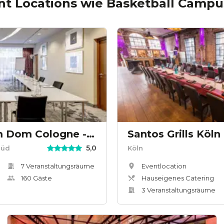
nt Locations wie
Basketball Campu
Hotel Mondial am Dom Cologne - MGallery
Santos Grills Köln
5,0
Süd
Köln
7
Veranstaltungsräum
e
Eventlocation
160
Gäste
Hauseigenes Catering
3
Veranstaltungsräum
e