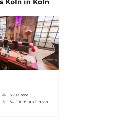
s Köln
in
Köln
500
Gäste
50
–
100
€ pro Person