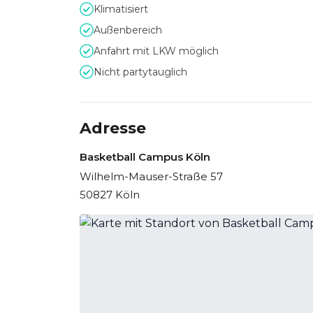
Unternehmen die Gelegenheit, ihre Mitarbeiter 
Klimatisiert
Basketballmatches, Trainingseinheiten oder ins
Außenbereich
Anfahrt mit LKW möglich
Nicht partytauglich
Adresse
Basketball Campus Köln
Wilhelm-Mauser-Straße 57
50827 Köln