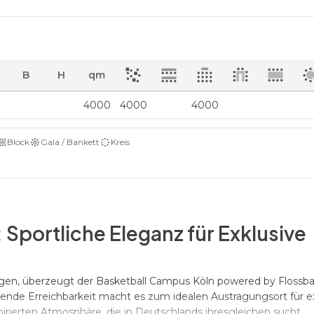
B
H
qm
4000
4000
4000
Block
Gala / Bankett
Kreis
Sportliche Eleganz für Exklusive
egen, überzeugt der Basketball Campus Köln powered by Flossb
gende Erreichbarkeit macht es zum idealen Austragungsort für e
irierten Atmosphäre, die in Deutschlands ihresgleichen sucht.