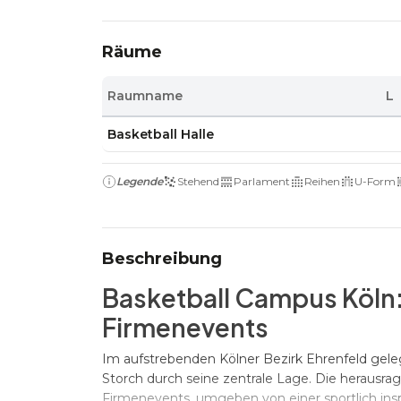
Räume
Raumname
L
Basketball Halle
Legende
Stehend
Parlament
Reihen
U-Form
Beschreibung
Basketball Campus Köln: 
Firmenevents
Im aufstrebenden Kölner Bezirk Ehrenfeld gel
Storch durch seine zentrale Lage. Die herausra
Firmenevents, umgeben von einer sportlich insp