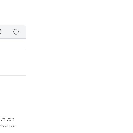
ach von
xklusive