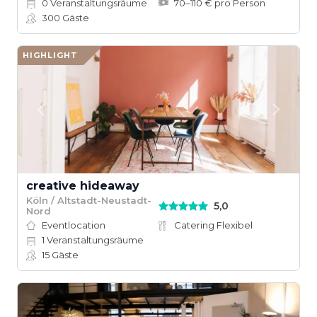
0
Veranstaltungsräume
70–110 € pro Person
300
Gäste
HIGHLIGHT
creative hideaway
Köln / Altstadt-Neustadt-
5,0
Nord
Eventlocation
Catering Flexibel
1
Veranstaltungsräume
15
Gäste