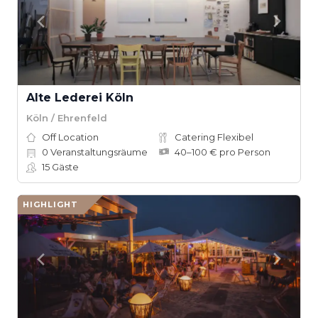
Alte Lederei Köln
Köln / Ehrenfeld
Off Location
Catering Flexibel
0
Veranstaltungsräume
40–100 € pro Person
15
Gäste
HIGHLIGHT