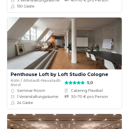
3
Veranstaltungsräume
40–110 € pro Person
150
Gäste
Penthouse Loft by Loft Studio Cologne
Köln / Altstadt-Neustadt-
5,0
Nord
Seminar Room
Catering Flexibel
1
Veranstaltungsräume
30–70 € pro Person
24
Gäste