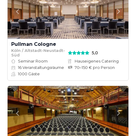
Pullman Cologne
Köln / Altstadt-Neustadt-
5,0
Süd
Seminar Room
Hauseigenes Catering
16
Veranstaltungsräume
70–150 € pro Person
1000
Gäste