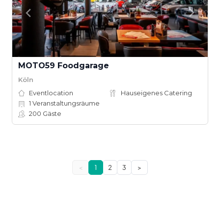
MOTO59 Foodgarage
Köln
Eventlocation
Hauseigenes Catering
1
Veranstaltungsräume
200
Gäste
<
1
2
3
>