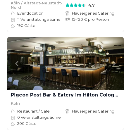
Köln / Altstadt-Neustadt-
4,7
Nord
Eventlocation
Hauseigenes Catering
11
Veranstaltungsräume
15–120 € pro Person
190
Gäste
Pigeon Post Bar & Eatery im Hilton Cologne
Köln
Restaurant / Café
Hauseigenes Catering
0
Veranstaltungsräume
200
Gäste