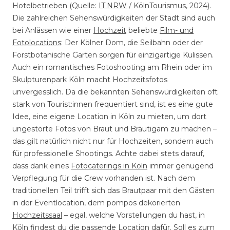
Hotelbetrieben (Quelle:
IT.NRW
/ KölnTourismus, 2024).
Die zahlreichen Sehenswürdigkeiten der Stadt sind auch
bei Anlässen wie einer
Hochzeit
beliebte
Film- und
Fotolocations
: Der Kölner Dom, die Seilbahn oder der
Forstbotanische Garten sorgen für einzigartige Kulissen.
Auch ein romantisches Fotoshooting am Rhein oder im
Skulpturenpark Köln macht Hochzeitsfotos
unvergesslich. Da die bekannten Sehenswürdigkeiten oft
stark von Tourist:innen frequentiert sind, ist es eine gute
Idee, eine eigene Location in Köln zu mieten, um dort
ungestörte Fotos von Braut und Bräutigam zu machen –
das gilt natürlich nicht nur für Hochzeiten, sondern auch
für professionelle Shootings. Achte dabei stets darauf,
dass dank eines
Fotocaterings in Köln
immer genügend
Verpflegung für die Crew vorhanden ist. Nach dem
traditionellen Teil trifft sich das Brautpaar mit den Gästen
in der Eventlocation, dem pompös dekorierten
Hochzeitssaal
– egal, welche Vorstellungen du hast, in
Köln findest du die passende Location dafür. Soll es zum