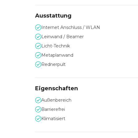
Design trifft Funktionalit
Ausstattung
Das Interieur überzeugt mit einem stilvollen 
Zonen und hochwertiges Mobiliar fördern Austa
Internet Anschluss / WLAN
professionellem Anspruch sucht, findet in den 
zukunftsweisende Begegnungen.
Leinwand / Beamer
Licht-Technik
Metaplanwand
360° Rundgang
Rednerpult
Eigenschaften
Außenbereich
Barrierefrei
Klimatisiert