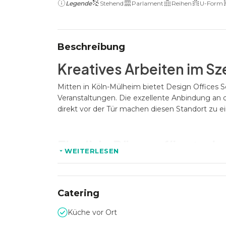
Legende
Stehend
Parlament
Reihen
U-Form
Beschreibung
Kreatives Arbeiten im Sz
Mitten in Köln-Mülheim bietet Design Offices 
Veranstaltungen. Die exzellente Anbindung an 
direkt vor der Tür machen diesen Standort zu 
Flexible Räume für stark
WEITERLESEN
Ob Workshop, Tagung oder Business-Event – die
Anforderungen zugeschnitten. Hochwertige Aus
ein professionelles Setting für fokussiertes A
Catering
Raum für Networking und entspannte Pausen.
Küche vor Ort