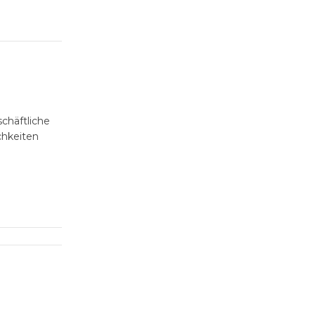
chäftliche
chkeiten
hiedlichste
nik schaffen
sätzlichen