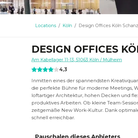
Locations
Köln
Design Offices Köln Schan
DESIGN OFFICES K
Am Kabellager 11-13
,
51063
Köln
/ Mülheim
4,3
Inmitten eines der spannendsten Kreativquar
die perfekte Bühne für moderne Meetings, W
loftartiger Architektur, hohen Decken und fl
produktives Arbeiten. Ob kleine Team-Session 
zeitgemäße New Work-Kultur. Dank optimal
schnell erreichbar.
Pauschalen dieses Anbieters