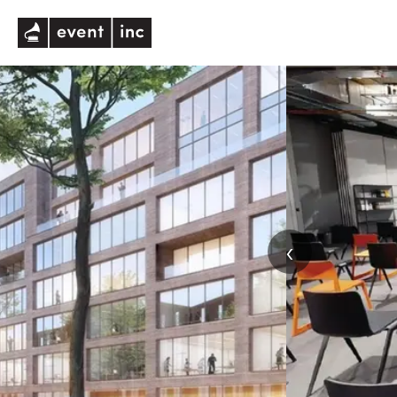
eventinc
‹