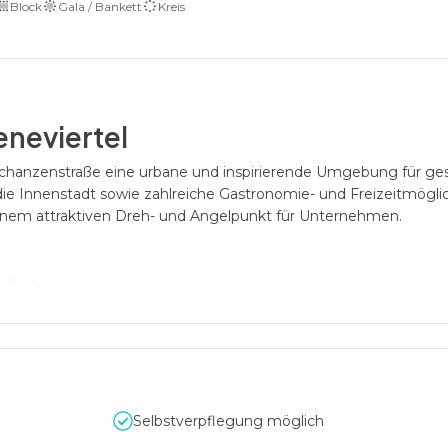
Block
Gala / Bankett
Kreis
eneviertel
Schanzenstraße eine urbane und inspirierende Umgebung für ges
die Innenstadt sowie zahlreiche Gastronomie- und Freizeitmögli
einem attraktiven Dreh- und Angelpunkt für Unternehmen.
e Ideen
 modernen, lichtdurchfluteten Räumlichkeiten sind auf untersc
stattung, variable Bestuhlungskonzepte und durchdachte Tech
rbeiten. Großzügige Lounge-Bereiche und Dachterrassen bieten zu
Selbstverpflegung möglich