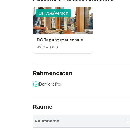
Ca.
79
€/Person
DO Tagungspauschale
10
–
1000
Rahmendaten
Barrierefrei
Räume
Raumname
L