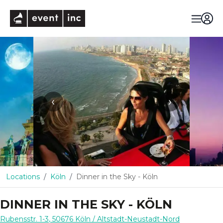
eventinc
‹
›
Locations
Köln
Dinner in the Sky - Köln
DINNER IN THE SKY - KÖLN
Rubensstr. 1-3
,
50676
Köln
/ Altstadt-Neustadt-Nord