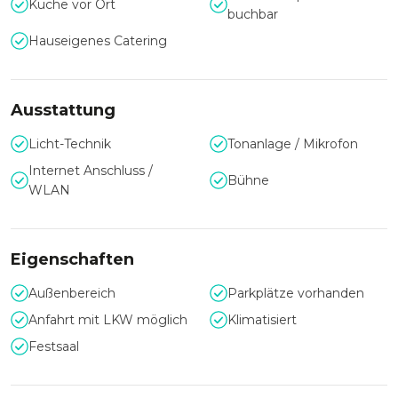
Küche vor Ort
buchbar
Nutzen Sie im Sommer gerne zusätzlich die 650m² große
Piazza Cristiano im Außenbereich der Location. Diese grüne
Hauseigenes Catering
Idylle gepaart mit dem Industriecharme mit moderner
Eleganz geben der ehemaligen Werkstatt ihre einmalige
Atmosphäre.
Ausstattung
Kulinarik auf höchstem Niveau
Licht-Technik
Tonanlage / Mikrofon
Für den kulinarischen Rahmen sorgt der Top-Caterer con
Internet Anschluss /
GUSTO. Überzeugen Sie sich selbst von der
Bühne
WLAN
atemberaubenden Atmosphäre des Kabelwerks und
bescheren Sie Ihren Gästen ein einmaliges und
unvergessliches Event!
Eigenschaften
Außenbereich
Parkplätze vorhanden
Anfahrt mit LKW möglich
Klimatisiert
Festsaal