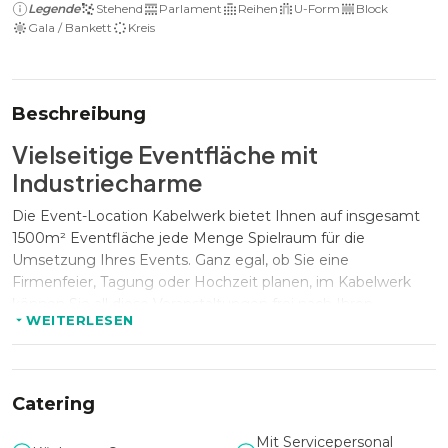
Legende
Stehend
Parlament
Reihen
U-Form
Block
Gala / Bankett
Kreis
Beschreibung
Vielseitige Eventfläche mit
Industriecharme
Die Event-Location Kabelwerk bietet Ihnen auf insgesamt
1500m² Eventfläche jede Menge Spielraum für die
Umsetzung Ihres Events. Ganz egal, ob Sie eine
Firmenfeier, Tagung oder Hochzeit planen, im Kabelwerk
können Sie all diese Veranstaltungen frei nach Ihren
WEITERLESEN
Vorstellungen umsetzen.
Flexible Raumkapazitäten für
unterschiedliche Formate
Catering
Der Innenraum des Kabelwerks bietet bis zu 300 Personen
Mit Servicepersonal
Platz und eignet sich für Galas mit bis zu 136 Personen.