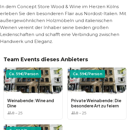
In dem Concept Store Wood & Wine im Herzen Kölns
erleben Sie den besonderen Flair aus Nordost-Italien. Mit
außergewöhnlichen Holzmöbeln und italienischen
Weinen vereint der Inhaber seine beiden großen
Leidenschaften und schafft eine Verbindung zwischen
Handwerk und Eleganz.
Team Events dieses Anbieters
Ca.
59
€/Person
Ca.
59
€/Person
Weinabende: Wine and
Private Weinabende: Die
Dine
besondere Art zu feiern
8
–
25
8
–
25