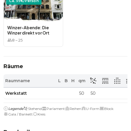
Ca.
59
€/Person
Winzer-Abende: Die
Winzer direkt vor Ort
8
–
25
Räume
Raumname
L
B
H
qm
Werkstatt
50
50
Legende
Stehend
Parlament
Reihen
U-Form
Block
Gala / Bankett
Kreis