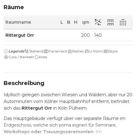
Räume
Raumname
L
B
H
qm
Rittergut Orr
200
140
Legende
Stehend
Parlament
Reihen
U-Form
Block
Gala / Bankett
Kreis
Beschreibung
Idyllisch gelegen zwischen Wiesen und Wäldern, aber nur 20
Autominuten vom Kölner Hauptbahnhof entfernt, befindet
sich das
Rittergut Orr
in Köln Pulheim.
Das Hauptgebäude verfügt über vier separate Räume im
Erdgeschoss, welche sich prima eignen für Seminare,
Workshops oder Trauungszeremonien
. Im