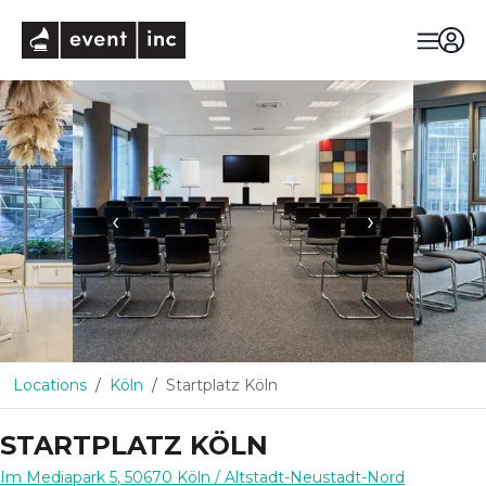
eventinc
‹
›
Locations
Köln
Startplatz Köln
STARTPLATZ KÖLN
Im Mediapark 5
,
50670
Köln
/ Altstadt-Neustadt-Nord