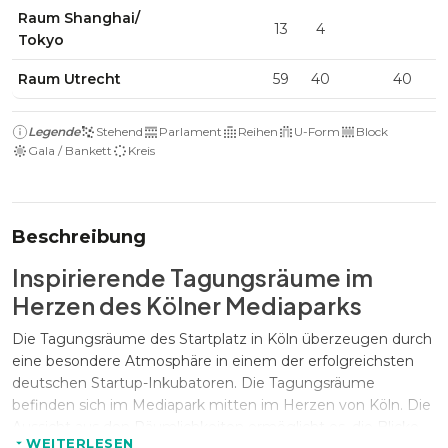
Raum Shanghai/
13
4
Tokyo
Raum Utrecht
59
40
40
1
Legende
Stehend
Parlament
Reihen
U-Form
Block
Gala / Bankett
Kreis
Beschreibung
Inspirierende Tagungsräume im
Herzen des Kölner Mediaparks
Die Tagungsräume des Startplatz in Köln überzeugen durch
eine besondere Atmosphäre in einem der erfolgreichsten
deutschen Startup-Inkubatoren. Die Tagungsräume
befinden sich im Mediapark mitten im Herzen von Köln. Die
Aussicht aus den Räumlichkeiten ermöglicht es, die Blicke
WEITERLESEN