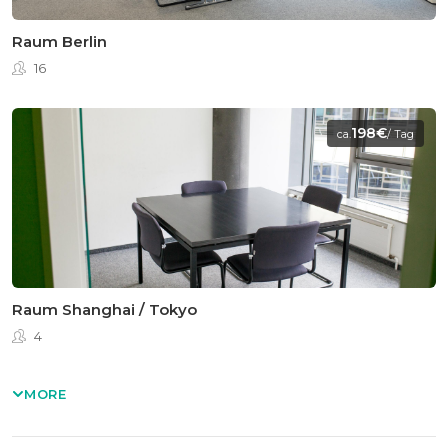
Raum Berlin
16
198€
ca.
/ Tag
Raum Shanghai / Tokyo
4
MORE