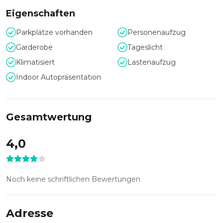
Eigenschaften
Zentral gelegen mit idealer
Verkehrsanbindung
Parkplätze vorhanden
Personenaufzug
Garderobe
Tageslicht
Die Verkehrsanbindung ist sehr günstig, durch den
öffentlichen Nahverkehr aber auch durch Parkmöglichkeiten
Klimatisiert
Lastenaufzug
in der hauseigenen Tiefgarage.
Indoor Autopräsentation
360-Grad Rundgang
Gesamtwertung
4,0
Noch keine schriftlichen Bewertungen
Adresse