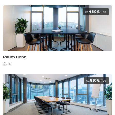
480€
ca.
/ Tag
Raum Bonn
12
810€
ca.
/ Tag