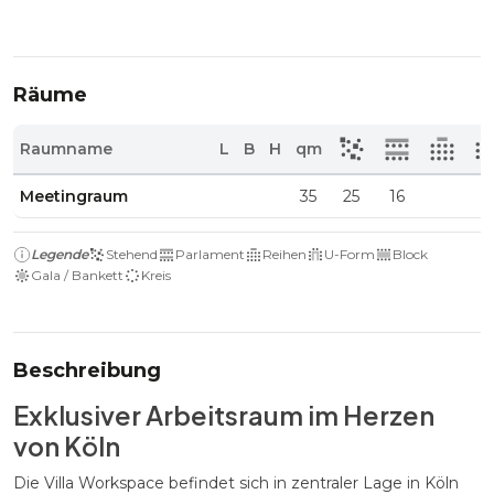
Räume
Raumname
L
B
H
qm
Meetingraum
35
25
16
Legende
Stehend
Parlament
Reihen
U-Form
Block
Gala / Bankett
Kreis
Beschreibung
Exklusiver Arbeitsraum im Herzen
von Köln
Die Villa Workspace befindet sich in zentraler Lage in Köln