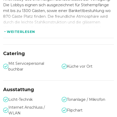
Die Lobbys eignen sich ausgezeichnet für Stehempfänge
mit bis zu 1300 Gästen, sowie einer Bankettbestuhlung wo
870 Gäste Platz finden. Die freundliche Atmosphäre wird
durch die leichte Stahlkonstruktion und die gläsernen
Wände geschaffen und bietet wunderschöne Ausblicke in
WEITERLESEN
den Park sowie auf den Rhein.
Catering
Mit Servicepersonal
Küche vor Ort
buchbar
Ausstattung
Licht-Technik
Tonanlage / Mikrofon
Internet Anschluss /
Flipchart
WLAN