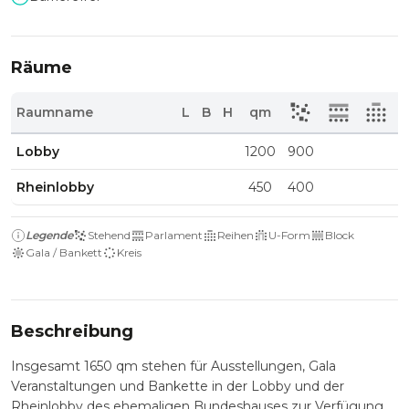
Räume
Raumname
L
B
H
qm
Lobby
1200
900
Rheinlobby
450
400
Legende
Stehend
Parlament
Reihen
U-Form
Block
Gala / Bankett
Kreis
Beschreibung
Insgesamt 1650 qm stehen für Ausstellungen, Gala
Veranstaltungen und Bankette in der Lobby und der
Rheinlobby des ehemaligen Bundeshauses zur Verfügung.