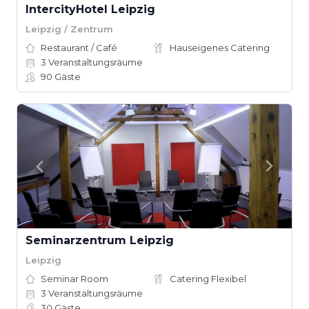
IntercityHotel Leipzig
Leipzig / Zentrum
Restaurant / Café
Hauseigenes Catering
3
Veranstaltungsräume
90
Gäste
Seminarzentrum Leipzig
Leipzig
Seminar Room
Catering Flexibel
3
Veranstaltungsräume
30
Gäste