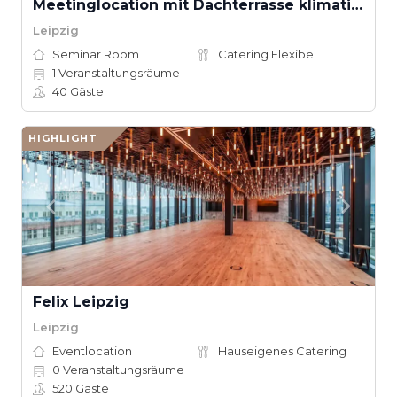
Meetinglocation mit Dachterrasse klimatisiert
Leipzig
Seminar Room
Catering Flexibel
1
Veranstaltungsräume
40
Gäste
HIGHLIGHT
Felix Leipzig
Leipzig
Eventlocation
Hauseigenes Catering
0
Veranstaltungsräume
520
Gäste