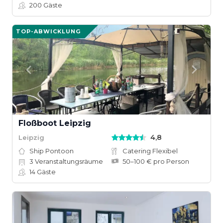
200
Gäste
TOP-ABWICKLUNG
Floßboot Leipzig
4,8
Leipzig
Ship Pontoon
Catering Flexibel
3
Veranstaltungsräume
50–100 € pro Person
14
Gäste