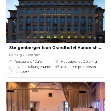
Steigenberger Icon Grandhotel Handelshof Leipzig
Leipzig / Zentrum
Restaurant / Café
Hauseigenes Catering
9
Veranstaltungsräume
120–200 € pro Person
120
Gäste