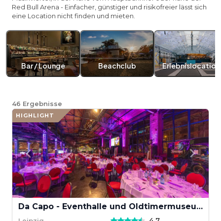
Red Bull Arena - Einfacher, günstiger und risikofreier lässt sich
eine Location nicht finden und mieten.
Bar / Lounge
Beachclub
Erlebnislocation
46
Ergebnisse
HIGHLIGHT
Da Capo - Eventhalle und Oldtimermuseum
4,7
Leipzig