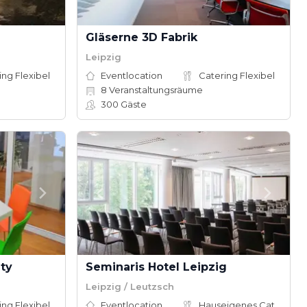
Gläserne 3D Fabrik
Leipzig
ing Flexibel
Eventlocation
Catering Flexibel
8
Veranstaltungsräume
300
Gäste
ity
Seminaris Hotel Leipzig
Leipzig / Leutzsch
ing Flexibel
Eventlocation
Hauseigenes Catering