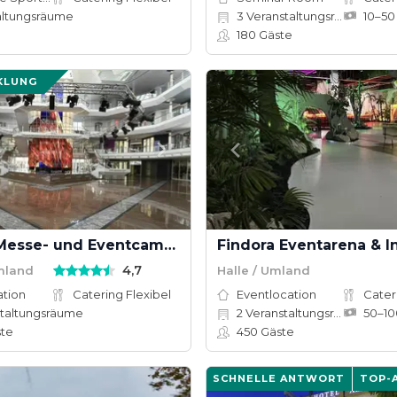
altungsräume
3
Veranstaltungsräume
180
Gäste
KLUNG
Globana Messe- und Eventcampus
4,7
Umland
Halle / Umland
ation
Catering Flexibel
Eventlocation
Cater
taltungsräume
2
Veranstaltungsräume
te
450
Gäste
SCHNELLE ANTWORT
TOP-