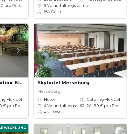
10–50 € pro Person
9
Veranstaltungsräume
160
Gäste
Findora Eventarena & Indoor Kletterwald
Skyhotel Merseburg
Merseburg
ing Flexibel
Hotel
Catering Flexibel
50–100 € pro Person
4
Veranstaltungsräume
20–80 € pro Person
45
Gäste
ABWICKLUNG