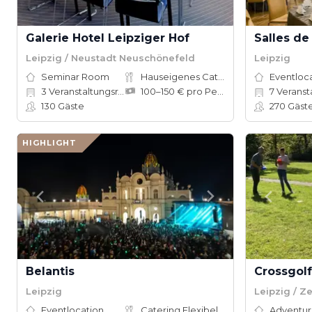
Galerie Hotel Leipziger Hof
Salles de
Leipzig / Neustadt Neuschönefeld
Leipzig
Seminar Room
Hauseigenes Catering
Eventloc
3
Veranstaltungsräume
100–150 € pro Person
7
Veranstalt
130
Gäste
270
Gäst
HIGHLIGHT
Belantis
Crossgolf
Leipzig
Leipzig / Z
Eventlocation
Catering Flexibel