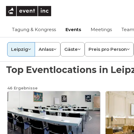
eventinc
Tagung & Kongress
Events
Meetings
Team
Leipzig
Anlass
Gäste
Preis pro Person
Top Eventlocations in Leip
46
Ergebnisse