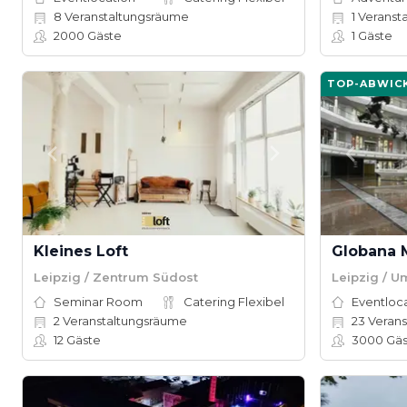
8
Veranstaltungsräume
1
Veranst
2000
Gäste
1
Gäste
TOP-ABWIC
Kleines Loft
Leipzig / Zentrum Südost
Leipzig / 
Seminar Room
Catering Flexibel
Eventloc
2
Veranstaltungsräume
23
Verans
12
Gäste
3000
Gäs