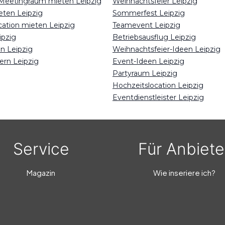
Meetingraum mieten Leipzig
Weihnachtsfeier Leipzig
eten Leipzig
Sommerfest Leipzig
cation mieten Leipzig
Teamevent Leipzig
ipzig
Betriebsausflug Leipzig
n Leipzig
Weihnachtsfeier-Ideen Leipzig
ern Leipzig
Event-Ideen Leipzig
Partyraum Leipzig
Hochzeitslocation Leipzig
Eventdienstleister Leipzig
Service
Für Anbiete
Magazin
Wie inseriere ich?