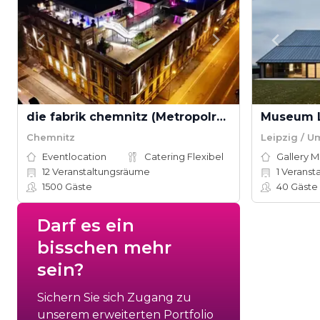
die fabrik chemnitz (Metropolregion Leipzig–Dresden)
Museum L
Chemnitz
Leipzig / 
Eventlocation
Catering Flexibel
Gallery 
12
Veranstaltungsräume
1
Veranst
1500
Gäste
40
Gäste
Darf es ein
bisschen mehr
sein?
Sichern Sie sich Zugang zu
unserem erweiterten Portfolio