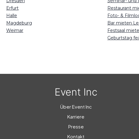
Dresden
Seminar- und 
Erfurt
Restaurant mi
Halle
Foto- & Filmlo
Magdeburg
Bar mieten Le
Weimar
Festsaal miete
Geburtstag fei
Event Inc
Über Event Inc
Karriere
Presse
Kontakt