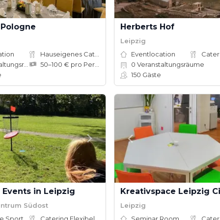
 Pologne
Herberts Hof
Leipzig
ation
Hauseigenes Catering
Eventlocation
Cater
ungsräume
50–100 € pro Person
0
Veranstaltungsräume
e
150
Gäste
 Events in Leipzig
Kreativspace Leipzig C
entrum Südost
Leipzig
Adventure Sports Site
Catering Flexibel
Seminar Room
Cater