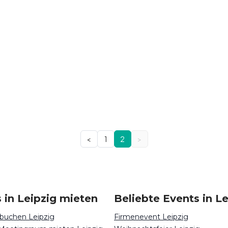
<
1
2
>
 in Leipzig mieten
Beliebte Events in Le
buchen Leipzig
Firmenevent Leipzig