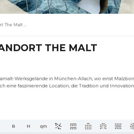
lt München-Allach
TANDORT THE MALT
iamalt-Werksgelände in München-Allach, wo einst Malzbo
eine faszinierende Location, die Tradition und Innovation s
B
H
qm