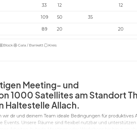
33
12
12
109
50
35
89
20
20
Block
Gala / Bankett
Kreis
itigen Meeting- und
on 1000 Satellites am Standort T
n Haltestelle Allach.
wir dir und deinem Team ideale Bedingungen für produktives A
he Events. Unsere Räume sind flexibel nutzbar und unterstützen 
ames Arbeiten, hybride Meetings oder Workshops bis hin zum ab