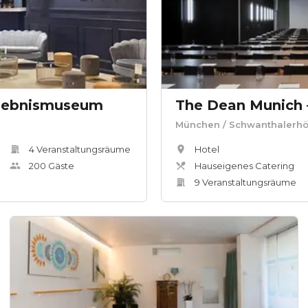
rlebnismuseum
München
/ Schwanthalerh
4
Veranstaltungsräum
e
Hotel
200
Gäste
Hauseigenes Catering
9
Veranstaltungsräum
e