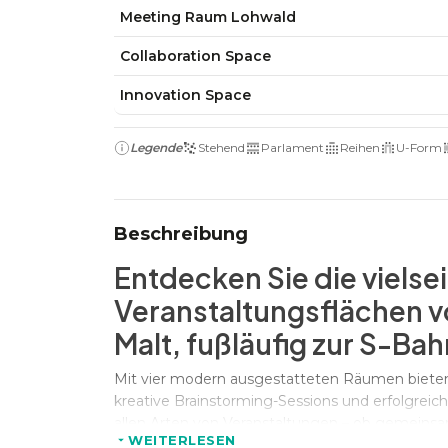
Meeting Raum Lohwald
Collaboration Space
Innovation Space
Legende
Stehend
Parlament
Reihen
U-Form
Beschreibung
Entdecken Sie die vielse
Veranstaltungsflächen v
Malt, fußläufig zur S-Bah
Mit vier modern ausgestatteten Räumen bieten 
kreative Brainstorming-Sessions und erfolgreic
allen Arten von Veranstaltungen – ob gemeins
WEITERLESEN
Firmenevent!