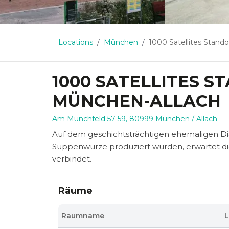
Locations
München
1000 Satellites Standort The Ma
1000 SATELLITES S
MÜNCHEN-ALLACH
Am Münchfeld 57-59
,
80999
München
/ Allach
Auf dem geschichtsträchtigen ehemaligen D
Suppenwürze produziert wurden, erwartet dich 
verbindet.
Räume
Raumname
L