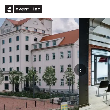
eventinc
‹