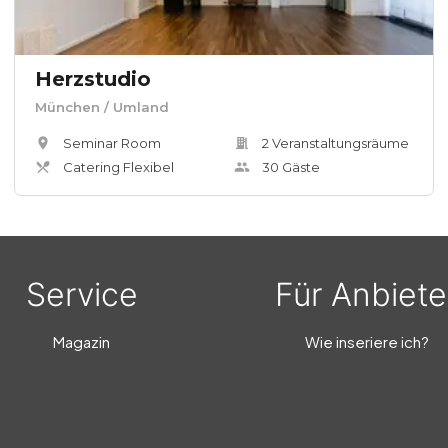
Herzstudio
München
/ Umland
Seminar Room
2
Veranstaltungsräum
e
Catering Flexibel
30
Gäste
Service
Für Anbiete
Magazin
Wie inseriere ich?