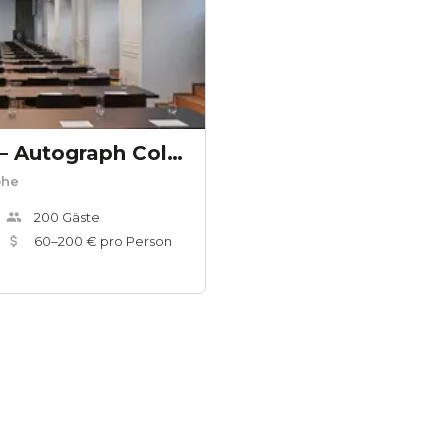
The Dean Munich – Autograph Collection
öhe
200
Gäste
60
–
200
€ pro Person