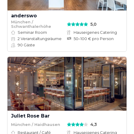
anderswo
München /
5,0
Schwanthalerhöhe
Seminar Room
Hauseigenes Catering
2
Veranstaltungsräume
50–100 € pro Person
90
Gäste
Juliet Rose Bar
4,3
München / Haidhausen
Restaurant / Café
Hauseigenes Catering