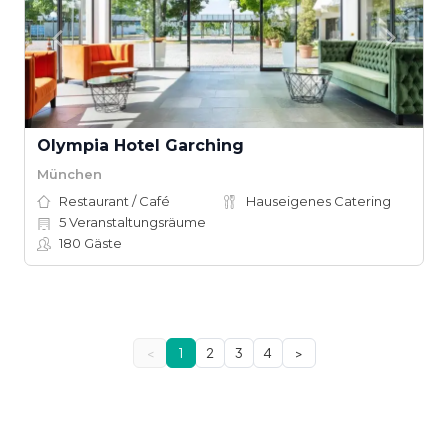
Olympia Hotel Garching
München
Restaurant / Café
Hauseigenes Catering
5
Veranstaltungsräume
180
Gäste
<
1
2
3
4
>