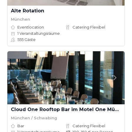
Alte Rotation
München
Eventlocation
Catering Flexibel
1
Veranstaltungsräume
555
Gäste
Cloud One Rooftop Bar im Motel One München-Parkstadt Schwabing
München / Schwabing
Bar
Catering Flexibel