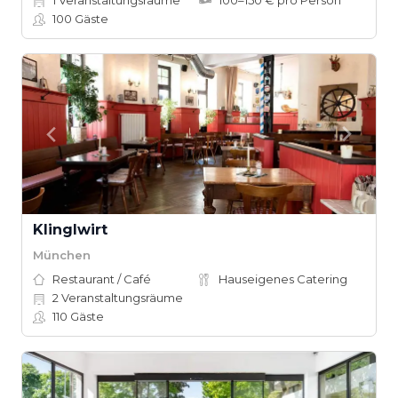
1
Veranstaltungsräume
100–150 € pro Person
100
Gäste
Klinglwirt
München
Restaurant / Café
Hauseigenes Catering
2
Veranstaltungsräume
110
Gäste