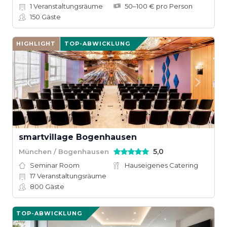
1
Veranstaltungsräume
50–100 € pro Person
150
Gäste
HIGHLIGHT
TOP-ABWICKLUNG
smartvillage Bogenhausen
5,0
München / Bogenhausen
Seminar Room
Hauseigenes Catering
17
Veranstaltungsräume
800
Gäste
TOP-ABWICKLUNG