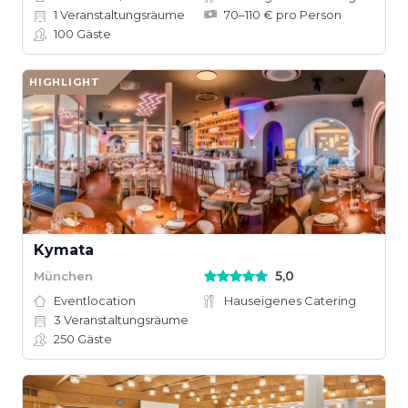
1
Veranstaltungsräume
70–110 € pro Person
100
Gäste
HIGHLIGHT
Kymata
5,0
München
Eventlocation
Hauseigenes Catering
3
Veranstaltungsräume
250
Gäste