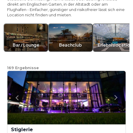
direkt am Englischen Garten, in der Altstadt oder am
Flughafen - Einfacher, günstiger und risikofreier lässt sich eine
Location nicht finden und mieten.
Bar / Lounge
Beachclub
Erlebnislocation
169
Ergebnisse
Stiglerie