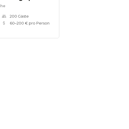
öhe
200
Gäste
60
–
200
€ pro Person