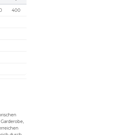
0
400
orischen
 Garderobe,
erreichen
sich durch