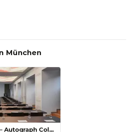
in
München
The Dean Munich – Autograph Collection