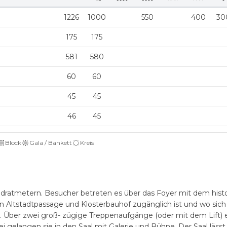
1226
1000
550
400
30
175
175
581
580
60
60
45
45
46
45
Block
Gala / Bankett
Kreis
dratmetern. Besucher betreten es über das Foyer mit dem hist
 Altstadtpassage und Klosterbauhof zugänglich ist und wo sich
n. Über zwei groß- zügige Treppenaufgänge (oder mit dem Lift) 
elangen sie in den Saal mit Galerie und Bühne. Der Saal lässt 