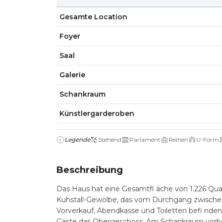
Gesamte Location
Foyer
Saal
Galerie
Schankraum
Künstlergarderoben
Legende
Stehend
Parlament
Reihen
U-Form
Beschreibung
Das Haus hat eine Gesamtfl äche von 1.226 Qua
Kuhstall-Gewölbe, das vom Durchgang zwischen
Vorverkauf, Abendkasse und Toiletten befi nde
Gäste das Obergeschoss. Am Schankraum vorbei g