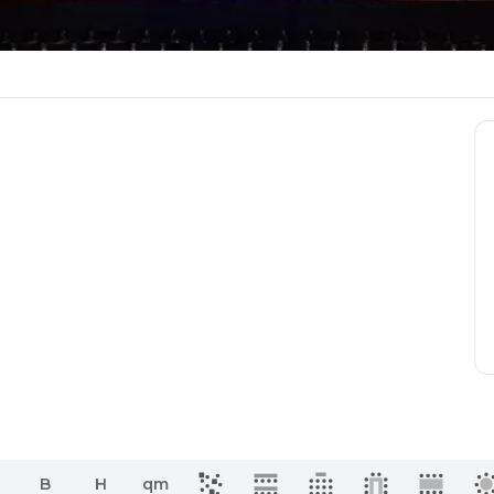
B
H
qm