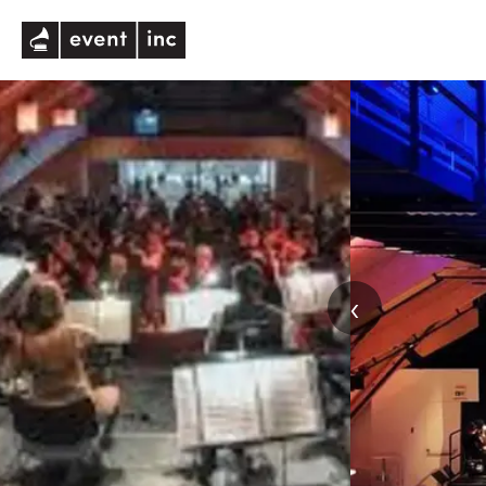
eventinc
‹