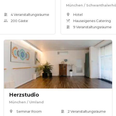
München
/ Schwanthalerh
4
Veranstaltungsräum
e
Hotel
200
Gäste
Hauseigenes Catering
9
Veranstaltungsräum
e
Herzstudio
München
/ Umland
Seminar Room
2
Veranstaltungsräum
e