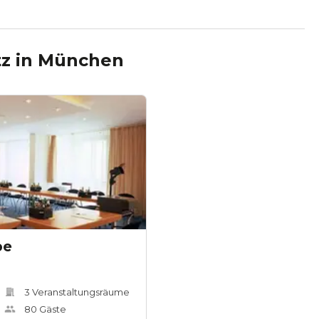
tz
in
München
pe
3
Veranstaltungsräum
e
80
Gäste