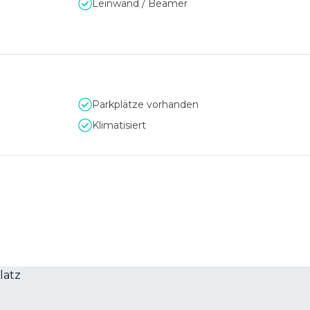
Leinwand / Beamer
aus zur Verfügung. Valetparking bieten wir gerne auf Anfrage 
Parkplätze vorhanden
Klimatisiert