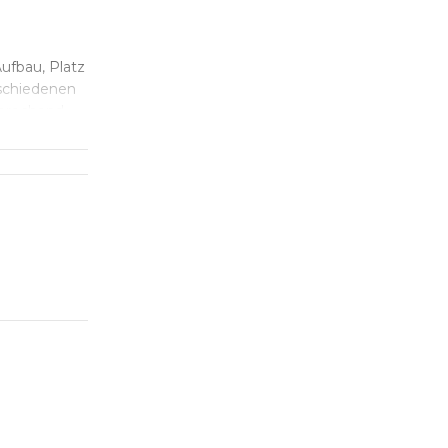
ufbau, Platz
rschiedenen
sprechend
rfügung.
ng, die mit
exklusiver
iliar
iv.