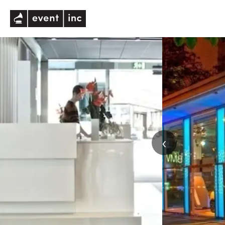
eventinc
‹