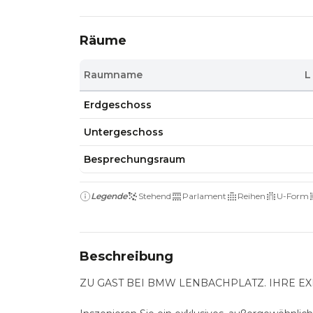
Räume
Raumname
L
Erdgeschoss
Untergeschoss
Besprechungsraum
Legende
Stehend
Parlament
Reihen
U-Form
Beschreibung
ZU GAST BEI BMW LENBACHPLATZ. IHRE E