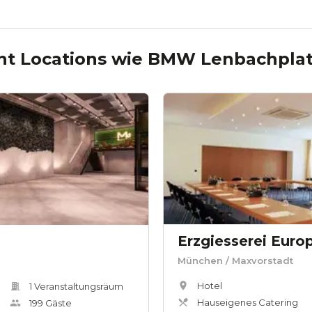
nt Locations wie
BMW Lenbachpla
Erzgiesserei Euro
München
/ Maxvorstadt
Hotel
1
Veranstaltungsräum
Hauseigenes Catering
199
Gäste