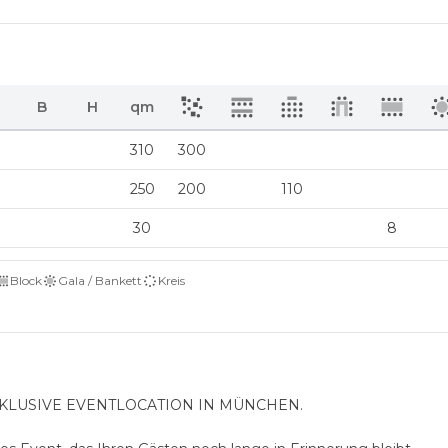
B
H
qm
310
300
250
200
110
30
8
Block
Gala / Bankett
Kreis
XKLUSIVE EVENTLOCATION IN MÜNCHEN.