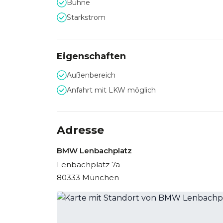
Bühne
Parken.
Starkstrom
Parkplätze stehen im gegenüberliegenden Parkh
Eigenschaften
Außenbereich
Anfahrt mit LKW möglich
Adresse
BMW Lenbachplatz
Lenbachplatz 7a
80333 München