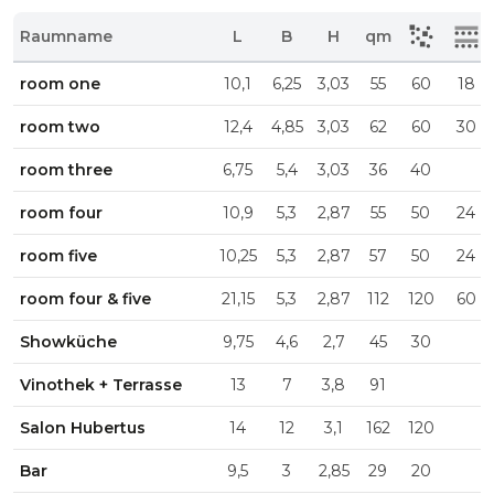
Raumname
L
B
H
qm
room one
10,1
6,25
3,03
55
60
18
room two
12,4
4,85
3,03
62
60
30
room three
6,75
5,4
3,03
36
40
room four
10,9
5,3
2,87
55
50
24
room five
10,25
5,3
2,87
57
50
24
room four & five
21,15
5,3
2,87
112
120
60
Showküche
9,75
4,6
2,7
45
30
Vinothek + Terrasse
13
7
3,8
91
Salon Hubertus
14
12
3,1
162
120
Bar
9,5
3
2,85
29
20