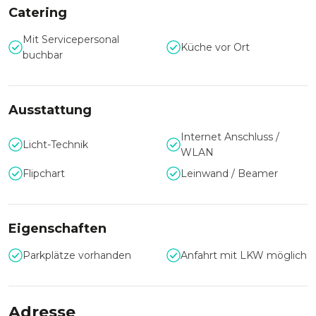
sich auch im integrierten Restaurant „Geisel`s Vinothek“
Catering
wieder. Die entspannte Atmosphäre und die 600
internationalen Flaschenweine laden zu einem gemütlichen
Mit Servicepersonal
Küche vor Ort
Abend mit italienischer Kulinarik ein. Laden Sie Ihre Gäste
buchbar
ein, einen unvergesslichen Abend „in Italien“ zu verbringen.
Ausstattung
Internet Anschluss /
Licht-Technik
WLAN
Flipchart
Leinwand / Beamer
Eigenschaften
Parkplätze vorhanden
Anfahrt mit LKW möglich
Adresse