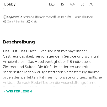
Lobby
13,5
15
4,4
133
70
Legende
Stehend
Parlament
Reihen
U-Form
Block
Gala / Bankett
Kreis
Beschreibung
Das First-Class-Hotel Excelsior lädt mit bayerischer
Gastfreundlichkeit, hervorragendem Service und wohlfühl
Ambiente ein. Das Hotel verfügt über 118 individuelle
Zimmer und Suiten. Die fünf klimatisierten und mit
modernster Technik ausgestatteten Veranstaltungsräume
bilden den perfekten Rahmen für private und geschäftliche
Anlässe. Je nach Bedarf bieten die Veranstaltungsräume
Platz für bis zu 120 Personen. Die zentrale Lage des Hotels
WEITERLESEN
ist dabei natürlich ein klarer Vorteil für Ihre Events.
Die Tradition und Gemütlichkeit des Hotel Excelsior finden