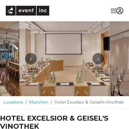
eventinc
‹
›
Locations
München
Hotel Excelsior & Geisel's Vinothek
HOTEL EXCELSIOR & GEISEL'S
VINOTHEK