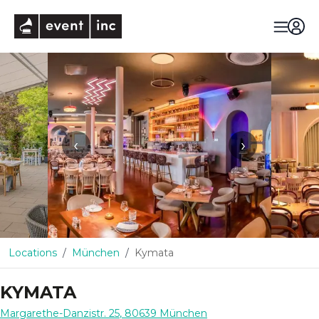
eventinc
‹
›
Locations
München
Kymata
KYMATA
Margarethe-Danzistr. 25
,
80639
München