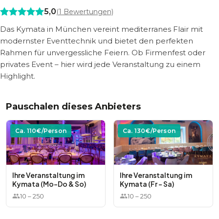
5,0
(
1
Bewertungen)
Das Kymata in München vereint mediterranes Flair mit
modernster Eventtechnik und bietet den perfekten
Rahmen für unvergessliche Feiern. Ob Firmenfest oder
privates Event – hier wird jede Veranstaltung zu einem
Highlight.
Pauschalen dieses Anbieters
Ca.
110
€/Person
Ca.
130
€/Person
Ihre Veranstaltung im
Ihre Veranstaltung im
Kymata (Mo-Do & So)
Kymata (Fr - Sa)
10
–
250
10
–
250