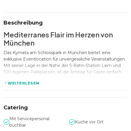
Beschreibung
Mediterranes Flair im Herzen von
München
Das Kymata am Schlosspark in München bietet eine
exklusive Eventlocation für unvergessliche Veranstaltungen.
Mit seiner Lage in der Nähe der S-Bahn-Station Laim und
100 eigenen Parkplätzen, ist die Anreise für Gäste einfach
und bequem. Die stilvolle Atmosphäre und die malerische
WEITERLESEN
Umgebung schaffen den perfekten Rahmen für
Firmenfeiern, Jubiläen, private Events und Weihnachtsfeiern.
Das Kymata vereint mediterranes Ambiente mit bayerischer
Gastfreundschaft und sorgt so für ein unvergleichliches
Catering
Veranstaltungserlebnis.
Mit Servicepersonal
Küche vor Ort
buchbar
Flexibel für Veranstaltungen jeder