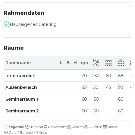
Rahmendaten
Hauseigenes Catering
Räume
Raumname
L
B
H
qm
Innenbereich
70
250
60
68
5
Außenbereich
50
50
45
50
4
Seminarraum 1
60
60
60
Seminarraum 2
60
60
60
Legende
Stehend
Parlament
Reihen
U-Form
Block
Gala / Bankett
Kreis