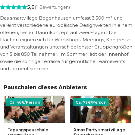
5,0
(
1
Bewertungen)
Das smartvillage Bogenhausen umfasst 3.500 m² und
vereint verschiedene europäische Designwelten in einem
offenen, hellen Raumkonzept auf zwei Etagen. Die
Flächen eignen sich für Workshops, Meetings, Kongresse
und Veranstaltungen unterschiedlichster Gruppengrößen
von 5 bis 850 Teilnehmer. Im Sommer lädt der Innenhof
sowie die sonnige Terrasse für gemütliche Teamevents
und Firmenfeiern ein.
Pauschalen dieses Anbieters
Ca.
46
€/Person
Ca.
73
€/Person
Tagungspauschale
Xmas Party smartvillage