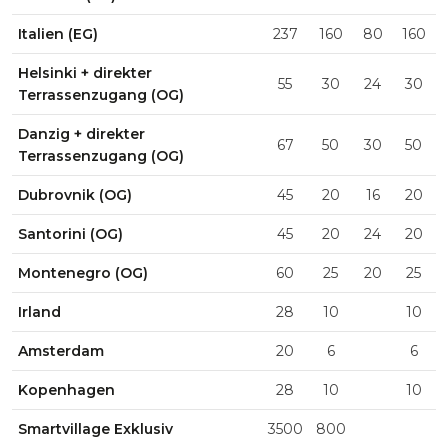
Italien (EG)
237
160
80
160
Helsinki + direkter
55
30
24
30
Terrassenzugang (OG)
Danzig + direkter
67
50
30
50
Terrassenzugang (OG)
Dubrovnik (OG)
45
20
16
20
Santorini (OG)
45
20
24
20
Montenegro (OG)
60
25
20
25
Irland
28
10
10
Amsterdam
20
6
6
Kopenhagen
28
10
10
Smartvillage Exklusiv
3500
800