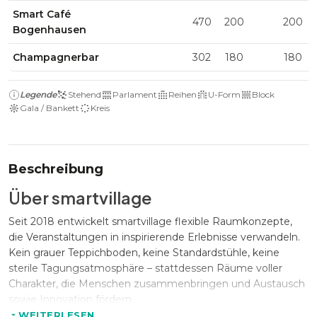
Smart Café
470
200
200
Bogenhausen
Champagnerbar
302
180
180
Legende
Stehend
Parlament
Reihen
U-Form
Block
Gala / Bankett
Kreis
Beschreibung
Über smartvillage
Seit 2018 entwickelt smartvillage flexible Raumkonzepte,
die Veranstaltungen in inspirierende Erlebnisse verwandeln.
Kein grauer Teppichboden, keine Standardstühle, keine
sterile Tagungsatmosphäre – stattdessen Räume voller
Charakter, die Menschen zusammenbringen und Austausch
sowie Innovation fördern.
WEITERLESEN