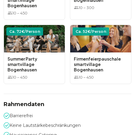
smartvillage
Bogenhausen
Bogenhausen
10
–
300
10
–
450
Ca.
72
€/Person
Ca.
52
€/Person
Summer Party
Firmenfeierpauschale
smartvillage
smartvillage
Bogenhausen
Bogenhausen
10
–
450
10
–
450
Rahmendaten
Barrierefrei
Keine Lautstärkebeschränkungen