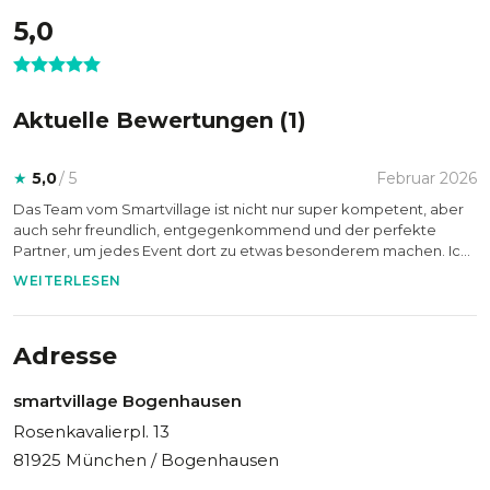
Übernachtungsmöglichkeiten.
5,0
Sie sind auf der Suche nach einer weiteren Toplocation im
Herzen von München? Dann schauen Sie doch gern
Aktuelle Bewertungen (
1
)
beim
smartvillage Schwanthalerhöhe
vorbei!
★
5,0
/ 5
Februar 2026
Statten Sie dem smartvillage Bogenhausen vorab einen
Das Team vom Smartvillage ist nicht nur super kompetent, aber
virtuellen Besuch ab.
auch sehr freundlich, entgegenkommend und der perfekte
Partner, um jedes Event dort zu etwas besonderem machen. Ich
würde dort jederzeit wieder ein Event organisieren.
WEITERLESEN
Adresse
smartvillage Bogenhausen
Rosenkavalierpl. 13
81925 München / Bogenhausen