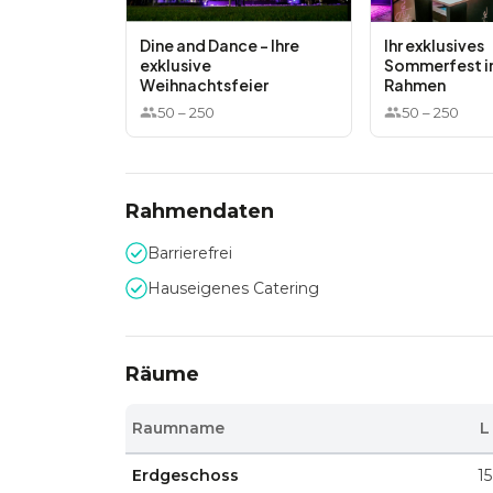
Dine and Dance - Ihre
Ihr exklusives
exklusive
Sommerfest in
Weihnachtsfeier
Rahmen
50
–
250
50
–
250
Rahmendaten
Barrierefrei
Hauseigenes Catering
Räume
Raumname
L
Erdgeschoss
15