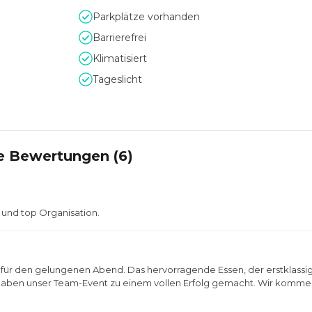
Parkplätze vorhanden
Barrierefrei
Klimatisiert
Tageslicht
e Bewertungen (
6
)
 und top Organisation.
 für den gelungenen Abend. Das hervorragende Essen, der erstklassi
haben unser Team-Event zu einem vollen Erfolg gemacht. Wir komm