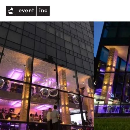
eventinc
‹