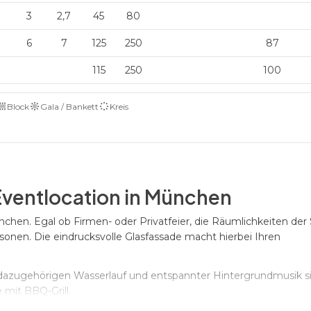
3
2,7
45
80
6
7
125
250
87
115
250
100
Block
Gala / Bankett
Kreis
 Eventlocation in München
ünchen. Egal ob Firmen- oder Privatfeier, die Räumlichkeiten der 
sonen. Die eindrucksvolle Glasfassade macht hierbei Ihren
dazugehörigen Wasserlauf und entspannter Hintergrundmusik si
mit BBQ-Grill.