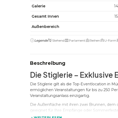
Galerie
14
Gesamt Innen
15
Außenbereich
Legende
Stehend
Parlament
Reihen
U-Form
Beschreibung
Die Stiglerie – Exklusive
Die Stiglerie gilt als die Top-Eventlocation in M
ermöglichen Veranstaltungen für bis zu 250 Per
Veranstaltungsanlass einzigartig.
Die Außenfläche mit ihren zwei Brunnen, dem 
geeignet für Ihre Empfänge oder Sommerfeste 
WEITERLESEN