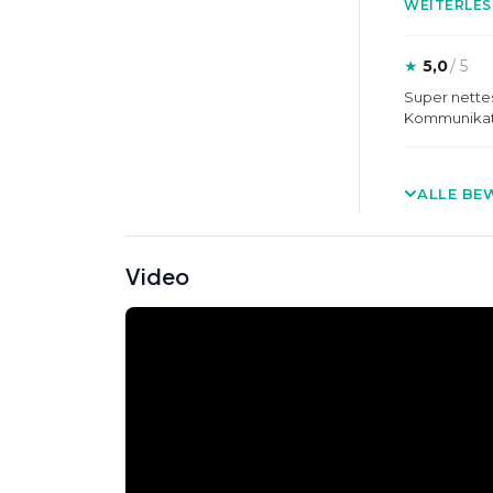
WEITERLES
★
5,0
/ 5
Super nette
Kommunikati
ALLE BE
Video