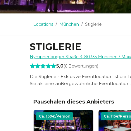
Locations
München
Stiglerie
STIGLERIE
Nymphenburger Straße 3
,
80335
München
/ Max
5,0
(
6
Bewertungen)
Die Stiglerie - Exklusive Eventlocation ist di
Sie als eine außergewöhnliche Eventlocation, 
Pauschalen dieses Anbieters
Ca.
169
€/Person
Ca.
115
€/Pers