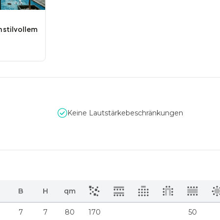
 stilvollem
Keine Lautstärkebeschränkungen
B
H
qm
7
7
80
170
50