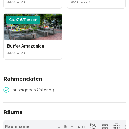
50
–
250
50
–
220
Ca.
41
€/Person
Buffet Amazonica
50
–
250
Rahmendaten
Hauseigenes Catering
Räume
Raumname
L
B
H
qm