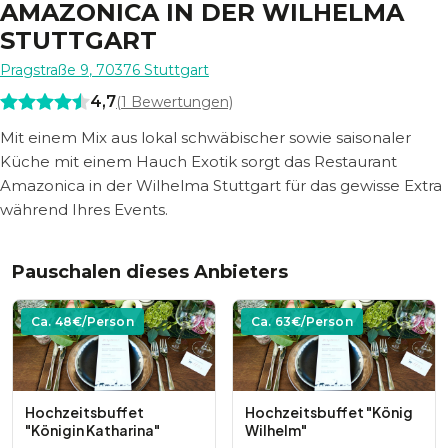
AMAZONICA IN DER WILHELMA
STUTTGART
Pragstraße 9
,
70376
Stuttgart
4,7
(
1
Bewertungen)
Mit einem Mix aus lokal schwäbischer sowie saisonaler
Küche mit einem Hauch Exotik sorgt das Restaurant
Amazonica in der Wilhelma Stuttgart für das gewisse Extra
während Ihres Events.
Pauschalen dieses Anbieters
Ca.
48
€/Person
Ca.
63
€/Person
Hochzeitsbuffet
Hochzeitsbuffet "König
"Königin Katharina"
Wilhelm"