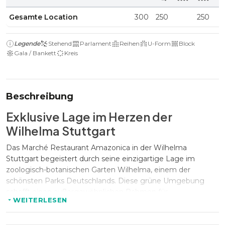
Gesamte Location
300
250
250
Legende
Stehend
Parlament
Reihen
U-Form
Block
Gala / Bankett
Kreis
Beschreibung
Exklusive Lage im Herzen der
Wilhelma Stuttgart
Das Marché Restaurant Amazonica in der Wilhelma
Stuttgart begeistert durch seine einzigartige Lage im
zoologisch-botanischen Garten Wilhelma, einem der
schönsten Parks Deutschlands. Diese grüne Umgebung
schafft einen außergewöhnlichen Rahmen für
WEITERLESEN
Firmenveranstaltungen, bei dem Naturerlebnis und
Eventambiente harmonisch verschmelzen. Die zentrale