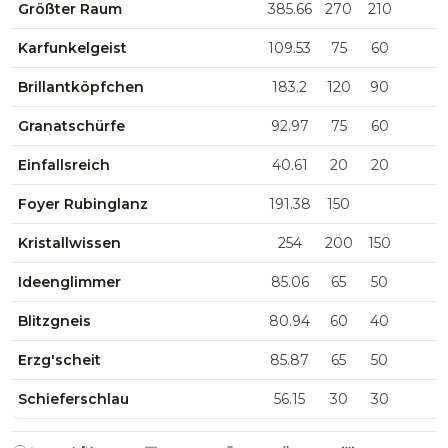
Größter Raum
385.66
270
210
Karfunkelgeist
109.53
75
60
Brillantköpfchen
183.2
120
90
Granatschürfe
92.97
75
60
Einfallsreich
40.61
20
20
Foyer Rubinglanz
191.38
150
Kristallwissen
254
200
150
Ideenglimmer
85.06
65
50
Blitzgneis
80.94
60
40
Erzg'scheit
85.87
65
50
Schieferschlau
56.15
30
30