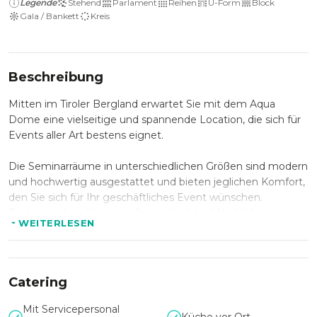
Legende
Stehend
Parlament
Reihen
U-Form
Block
Gala / Bankett
Kreis
Beschreibung
Mitten im Tiroler Bergland erwartet Sie mit dem Aqua
Dome eine vielseitige und spannende Location, die sich für
Events aller Art bestens eignet.
Die Seminarräume in unterschiedlichen Größen sind modern
und hochwertig ausgestattet und bieten jeglichen Komfort,
den Sie sich für Ihr geschäftliches Event wünschen.
Zudem stehen Ihnen ausßergwöhnliche Möglichkeiten
WEITERLESEN
private Anlässe zu feiern zur Verfügung.
Die 200 geräumigen Zimmer und Suiten, sowie der
Thermen- und Wellnessbereich laden zum Entspannen vor
Catering
und nach Ihrem Event ein.
Mit Servicepersonal