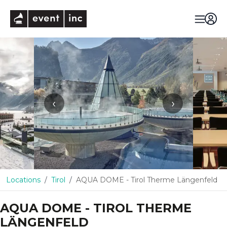
eventinc
‹
›
Locations
Tirol
AQUA DOME - Tirol Therme Längenfeld
AQUA DOME - TIROL THERME
LÄNGENFELD