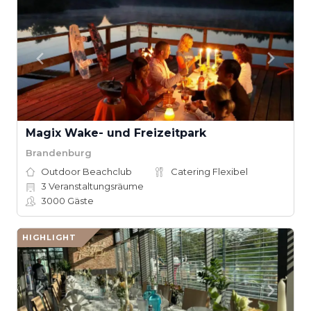
Magix Wake- und Freizeitpark
Brandenburg
Outdoor Beachclub
Catering Flexibel
3
Veranstaltungsräume
3000
Gäste
HIGHLIGHT