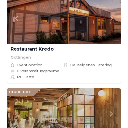
Restaurant Kredo
Göttingen
Eventlocation
Hauseigenes Catering
0
Veranstaltungsräume
120
Gäste
HIGHLIGHT