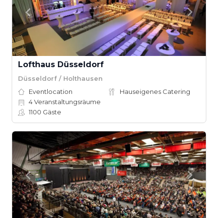
Lofthaus Düsseldorf
Düsseldorf / Holthausen
Eventlocation
Hauseigenes Catering
4
Veranstaltungsräume
1100
Gäste