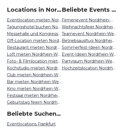
Locations in Nordrhein-Westfalen mieten
Beliebte Events in Nordrhein-Westfalen
Eventlocation mieten Nordrhein-Westfalen
Firmenevent Nordrhein-Westfalen
Tagungshotel buchen Nordrhein-Westfalen
Weihnachtsfeier Nordrhein-Westfalen
Messehalle und Kongresszentrum mieten Nordrhein-Westfalen
Teamevent Nordrhein-Westfalen
Off-Location mieten Nordrhein-Westfalen
Betriebsausflug Nordrhein-Westfalen
Restaurant mieten Nordrhein-Westfalen
Sommerfest-Ideen Nordrhein-Westfalen
Loft mieten Nordrhein-Westfalen
Event-Ideen Nordrhein-Westfalen
Foto- & Filmlocation mieten Nordrhein-Westfalen
Partyraum Nordrhein-Westfalen
Kochstudio mieten Nordrhein-Westfalen
Hochzeitslocation Nordrhein-Westfalen
Club mieten Nordrhein-Westfalen
Bar mieten Nordrhein-Westfalen
Kino mieten Nordrhein-Westfalen
Festsaal mieten Nordrhein-Westfalen
Geburtstag feiern Nordrhein-Westfalen
Beliebte Suchen auf Event Inc
Eventlocations Frankfurt