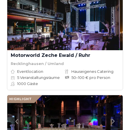
Motorworld Zeche Ewald / Ruhr
Recklinghausen / Umland
Eventlocation
Hauseigenes Catering
5
Veranstaltungsräume
50–100 € pro Person
1000
Gäste
HIGHLIGHT