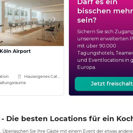
Darf es ein
bisschen mehr
sein?
Sichern Sie sich Zugan
unserem erweiterten Po
mit über 90.000
Köln Airport
Tagungshotels, Teame
und Eventlocations in 
Europa.
ation
Hauseigenes Catering
altungsräume
Jetzt freischal
- Die besten Locations für ein Ko
 Überraschen Sie Ihre Gäste mit einem Event der etwas anderen 