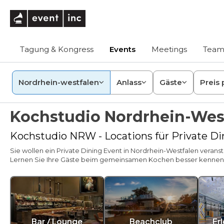
eventinc
Tagung & Kongress
Events
Meetings
Team
Nordrhein-westfalen
Anlass
Gäste
Preis 
Kochstudio Nordrhein-Wes
Kochstudio NRW - Locations für Private D
Sie wollen ein Private Dining Event in Nordrhein-Westfalen vera
Lernen Sie Ihre Gäste beim gemeinsamen Kochen besser kennen. G
Bar / Lounge
Beachclub
Er