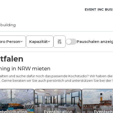
EVENT INC BUS
building
pro Person
Kapazität
Pauschalen anzei
tfalen
ining in NRW mieten
nstalten und suche dafür noch das passende Kochstudio? Wir haben d
erne beraten wir Sie auch persönlich und unterstützen Sie bei der
lebnislocation
Eventlocation
Eventschi