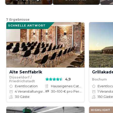
7
Ergebnisse
SCHNELLE ANTWORT
Alte Senffabrik
Grillakad
Düsseldorf /
4,9
Bochum
Friedrichstadt
Eventlocation
Hauseigenes Catering
Eventloc
4
Veranstaltungsräume
30–100 € pro Person
1
Veranst
30
Gäste
150
Gäste
HIGHLIGHT