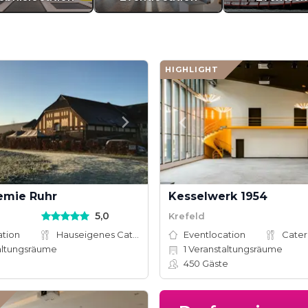
HIGHLIGHT
emie Ruhr
Kesselwerk 1954
5,0
Krefeld
ation
Hauseigenes Catering
Eventlocation
Cater
altungsräume
1
Veranstaltungsräume
450
Gäste