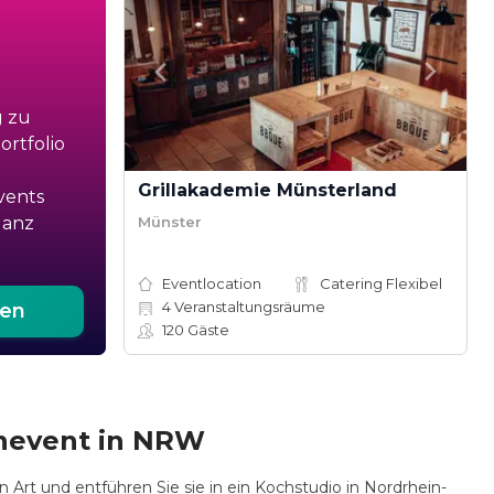
g zu
rtfolio
Grillakademie Münsterland
vents
Münster
ganz
Eventlocation
Catering Flexibel
4
Veranstaltungsräume
ten
120
Gäste
chevent in NRW
Art und entführen Sie sie in ein Kochstudio in Nordrhein-