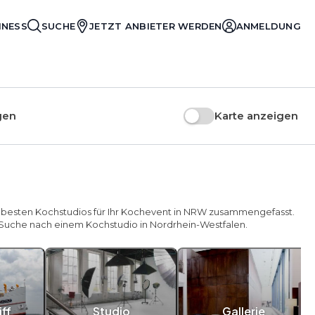
INESS
SUCHE
JETZT ANBIETER WERDEN
ANMELDUNG
gen
Karte anzeigen
ie besten Kochstudios für Ihr Kochevent in NRW zusammengefasst.
 Suche nach einem Kochstudio in Nordrhein-Westfalen.
ff
Studio
Gallerie