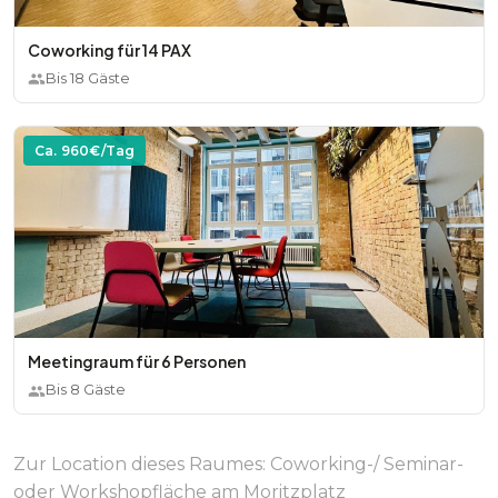
Coworking für 14 PAX
Bis
18
Gäste
Ca.
960
€/Tag
Meetingraum für 6 Personen
Bis
8
Gäste
Zur Location dieses Raumes:
Coworking-/ Seminar-
oder Workshopfläche am Moritzplatz