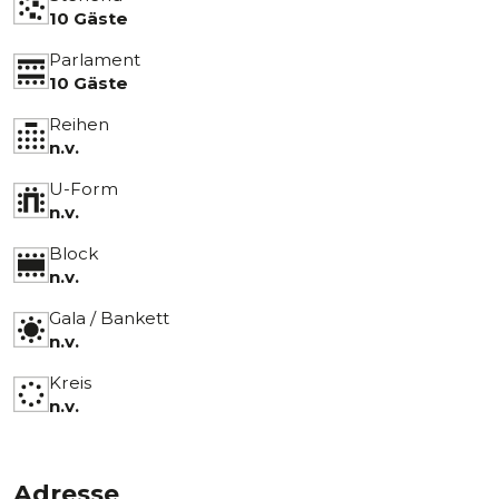
10 Gäste
Parlament
10 Gäste
Reihen
n.v.
U-Form
n.v.
Block
n.v.
Gala / Bankett
n.v.
Kreis
n.v.
Adresse