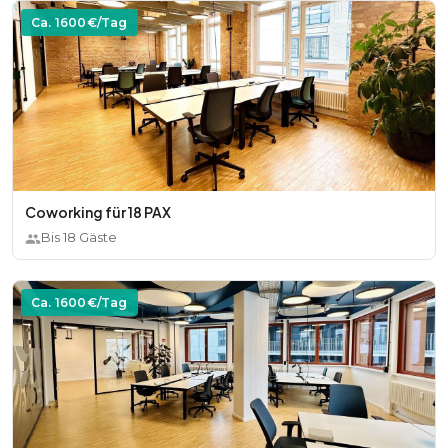
Ca.
1600
€/Tag
Coworking für 18 PAX
Bis
18
Gäste
Ca.
1600
€/Tag