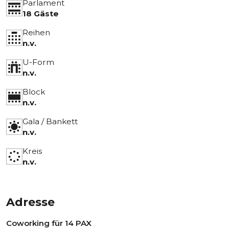
Parlament
18 Gäste
Reihen
n.v.
U-Form
n.v.
Block
n.v.
Gala / Bankett
n.v.
Kreis
n.v.
Adresse
Coworking für 14 PAX