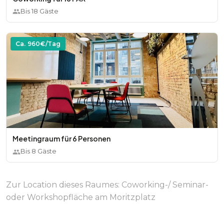
Bis
18
Gäste
Ca.
960
€/Tag
Meetingraum für 6 Personen
Bis
8
Gäste
Zur Location dieses Raumes:
Coworking-/ Seminar-
oder Workshopfläche am Moritzplatz