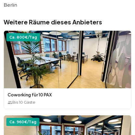
Berlin
Weitere Räume dieses Anbieters
Ca.
800
€/Tag
Coworking für 10 PAX
Bis
10
Gäste
Ca.
960
€/Tag