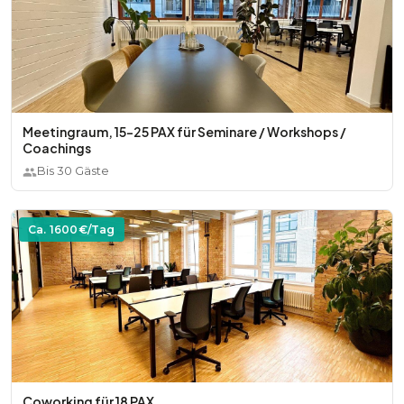
Meetingraum, 15-25 PAX für Seminare / Workshops /
Coachings
Bis
30
Gäste
Ca.
1600
€/Tag
Coworking für 18 PAX