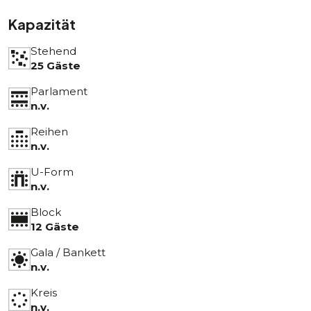
Kapazität
Stehend
25 Gäste
Parlament
n.v.
Reihen
n.v.
U-Form
n.v.
Block
12 Gäste
Gala / Bankett
n.v.
Kreis
n.v.