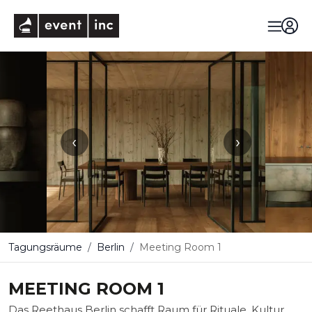
eventinc
‹
›
Tagungsräume
Berlin
Meeting Room 1
MEETING ROOM 1
Das Reethaus Berlin schafft Raum für Rituale, Kultur