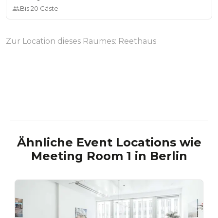
Bis
20
Gäste
Zur Location dieses Raumes:
Reethaus
Ähnliche Event Locations wie
Meeting Room 1
in
Berlin