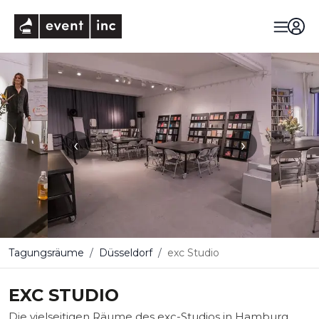
eventinc
‹
›
Tagungsräume
Düsseldorf
exc Studio
EXC STUDIO
Die vielseitigen Räume des exc-Studios in Hamburg