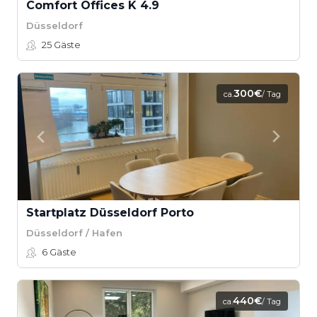
Comfort Offices K 4.9
Düsseldorf
25
Gäste
300€
ca.
/ Tag
Startplatz Düsseldorf Porto
Düsseldorf / Hafen
6
Gäste
440€
ca.
/ Tag