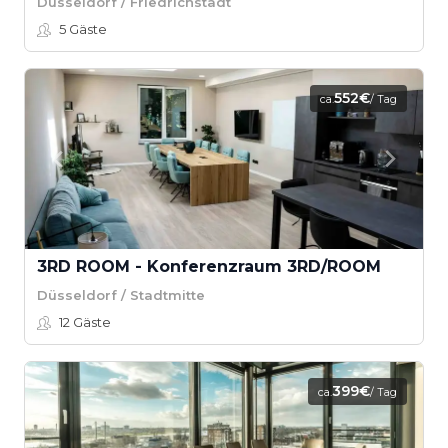
Düsseldorf / Friedrichstadt
5
Gäste
552€
ca.
/ Tag
3RD ROOM - Konferenzraum 3RD/ROOM
Düsseldorf / Stadtmitte
12
Gäste
399€
ca.
/ Tag