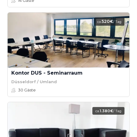
14
Gäste
520€
ca.
/ Tag
Kontor DUS - Seminarraum
Düsseldorf / Umland
30
Gäste
1.380€
ca.
/ Tag