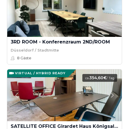
3RD ROOM - Konferenzraum 2ND/ROOM
Düsseldorf / Stadtmitte
8
Gäste
VIRTUAL / HYBRID READY
354,60€
ca.
/ Tag
SATELLITE OFFICE Girardet Haus Königsallee - Tagessuite „Graf Adolf“