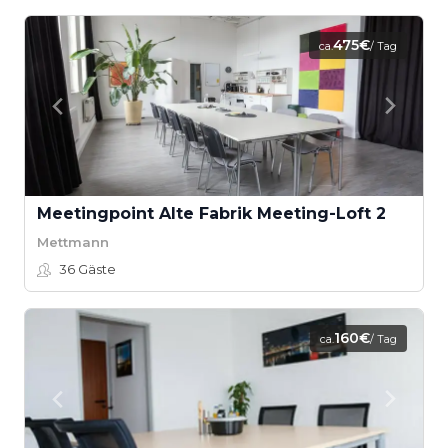
475€
ca.
/ Tag
Meetingpoint Alte Fabrik Meeting-Loft 2
Mettmann
36
Gäste
160€
ca.
/ Tag