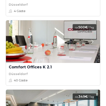
Düsseldorf
4
Gäste
500€
ca.
/ Tag
Comfort Offices K 2.1
Düsseldorf
40
Gäste
349€
ca.
/ Tag