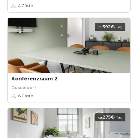
4
Gäste
392€
ca.
/ Tag
Konferenzraum 2
Düsseldorf
6
Gäste
275€
ca.
/ Tag