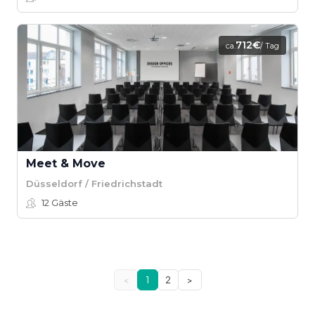
712€
ca.
/ Tag
Meet & Move
Düsseldorf / Friedrichstadt
12
Gäste
<
1
2
>