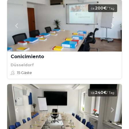
200€
ca.
/ Tag
Conicimiento
Düsseldorf
15
Gäste
240€
ca.
/ Tag