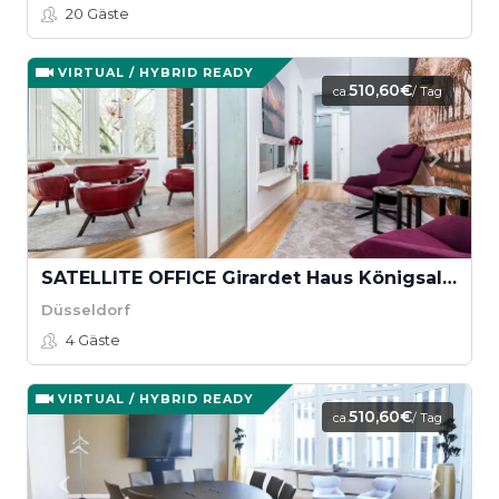
20
Gäste
VIRTUAL / HYBRID READY
510,60€
ca.
/ Tag
SATELLITE OFFICE Girardet Haus Königsallee - Kaminlounge „Girardet“
Düsseldorf
4
Gäste
VIRTUAL / HYBRID READY
510,60€
ca.
/ Tag