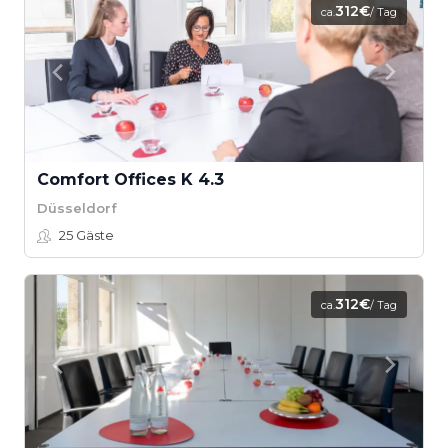
312€
ca.
/ Tag
Comfort Offices K 4.3
Düsseldorf
25
Gäste
312€
ca.
/ Tag