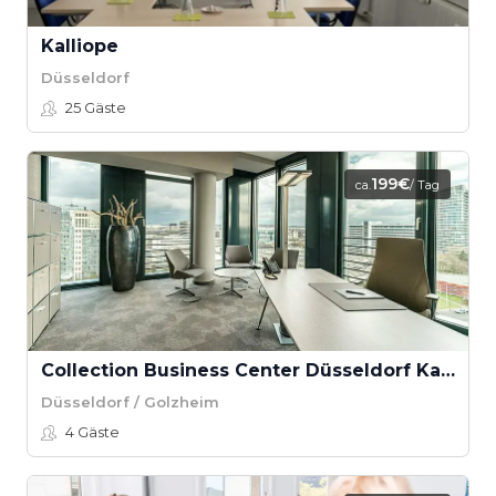
Kalliope
Düsseldorf
25
Gäste
199€
ca.
/ Tag
Collection Business Center Düsseldorf Kaiserswerther Strasse - Three George - Tagesbüro
Düsseldorf / Golzheim
4
Gäste