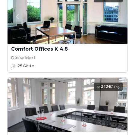
Comfort Offices K 4.8
Düsseldorf
25
Gäste
312€
ca.
/ Tag