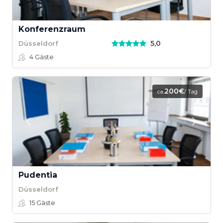
Konferenzraum
5,0
Düsseldorf
4
Gäste
200€
ca.
/ Tag
Pudentia
Düsseldorf
15
Gäste