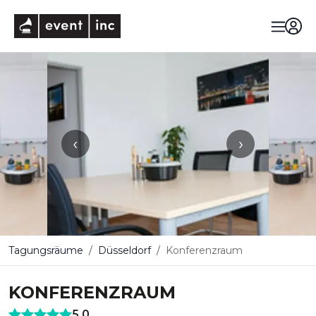
eventinc
‹
›
Tagungsräume
Düsseldorf
Konferenzraum
KONFERENZRAUM
5,0