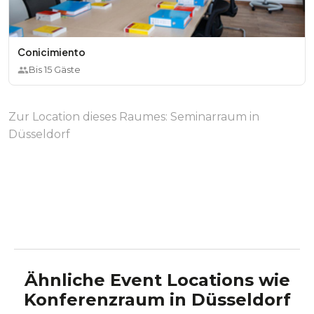
Conicimiento
Bis
15
Gäste
Zur Location dieses Raumes:
Seminarraum in
Düsseldorf
Ähnliche Event Locations wie
Konferenzraum
in
Düsseldorf